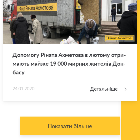
До­по­мо­гу Рі­на­та Ахме­то­ва в лю­то­му отри­
ма­ють майже 19 000 мир­них жи­те­лів Дон­
ба­су
Детальніше
24.01.2020
Показати більше