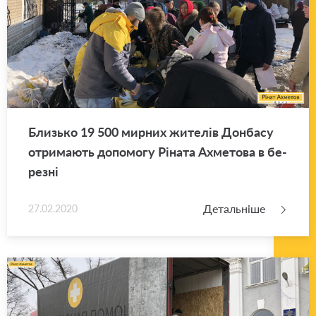
Близь­ко 19 500 мир­них жи­те­лів Дон­ба­су
отри­ма­ють до­по­мо­гу Рі­на­та Ахме­то­ва в бе­
ре­зні
Детальніше
27.02.2020