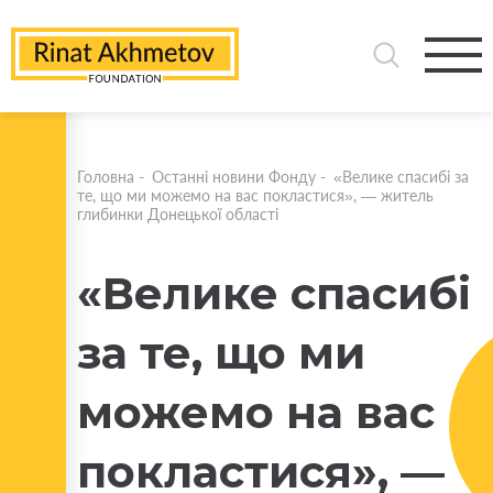
Головна
-
Останні новини Фонду
-
«Велике спасибі за
те, що ми можемо на вас покластися», — житель
глибинки Донецької області
«Велике спасибі
за те, що ми
можемо на вас
покластися», —