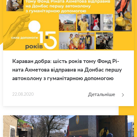
Ка­ра­ван добра: шість років тому Фонд Рі­
на­та Ахме­то­ва від­пра­вив на Дон­бас першу
ав­то­ко­ло­ну з гу­ма­ні­тар­ною до­по­мо­гою
Детальніше
22.08.2020