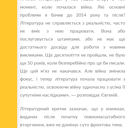
момент, коли почалася війна. Які основні
проблеми я бачив до 2014 року та після?
Література не справляється з реальністю, часто
не вміє з нею працювати. Вона або
послуговується штампами, або не має ще
достатнього досвіду для роботи з новими
викликами. Ще десятиліття не пройшли, не було
ще 50 років, коли безперебійно про це би писали.
Ще цей м’яз не накачався. Але війна змінила
фокус, і тепер література почала працювати з
реальністю, освоюючи війну одночасно з усіма її
супутніми наслідками», — розповідає Євгеній.
Літературний критик зазначає, що у книжках,
виданих після початку повномасштабного
вторгнення, вже не домінує суто фронтова тема.