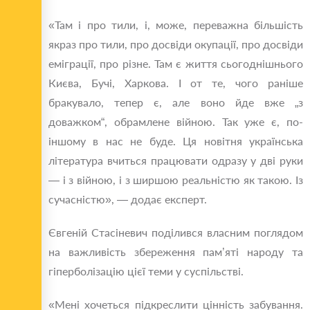
«Там і про тили, і, може, переважна більшість
якраз про тили, про досвіди окупації, про досвіди
еміграції, про різне. Там є життя сьогоднішнього
Києва, Бучі, Харкова. І от те, чого раніше
бракувало, тепер є, але воно йде вже „з
доважком“, обрамлене війною. Так уже є, по-
іншому в нас не буде. Ця новітня українська
література вчиться працювати одразу у дві руки
— і з війною, і з ширшою реальністю як такою. Із
сучасністю», — додає експерт.
Євгеній Стасіневич поділився власним поглядом
на важливість збереження пам’яті народу та
гіперболізацію цієї теми у суспільстві.
«Мені хочеться підкреслити цінність забування.