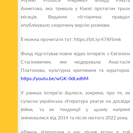
Ахметова, яка тривала у Києві протягом трьох
місяців. Видання «Історична правда»
опублікувало скорочену версію розмови.
Її можна прочитати тут: https://bit.ly/47AFbmk
Фонд підготував повне відео інтерв'ю з Євгенієм
Стасіневичем, яке модерувала Анастасія
Платонова, культурна критикиня та кураторка:
https://youtu.be/wGK-0dLxdhM
У рамках інтерв’ю йшлося, зокрема, про те, як
сучасна українська література реагує на досвіди
війни, та як тенденції у цьому напрямі
змінювалися від 2014 та після лютого 2022 року.
«Ринок літератури у нас пішов вгору в той