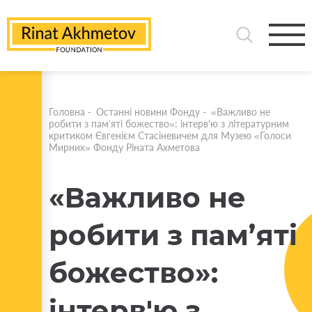
Головна
-
Останні новини Фонду
-
«Важливо не
робити з пам’яті божество»: інтерв'ю з літературним
критиком Євгенієм Стасіневичем для Музею «Голоси
Мирних» Фонду Ріната Ахметова
«Важливо не
робити з пам’яті
божество»:
інтерв'ю з