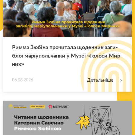
Римма Зю­бі­на про­чи­та­ла що­ден­ник за­ги­
блої ма­рі­у­поль­чан­ки у Музеї «Го­ло­си Мир­
них»
Детальніше
06.08.2026