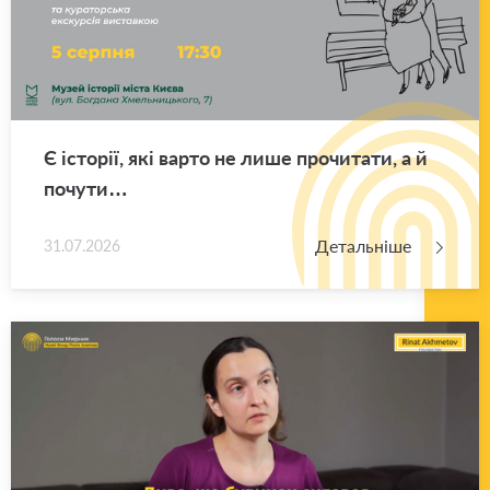
Є істо­рії, які варто не лише про­чи­та­ти, а й
по­чу­ти…
Детальніше
31.07.2026