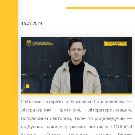
16.09.2024
Публічне інтерв'ю з Євгенієм Стасіневичем —
літературним критиком, літературознавцем,
популярним лектором, теле- та радіоведучим —
відбулося наживо у рамках виставки ГОЛОСИ
Музею «Голоси Мирних» Фонду Ріната