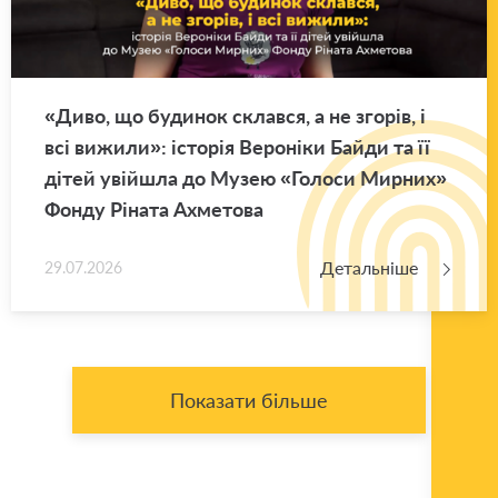
«Диво, що бу­ди­нок склав­ся, а не зго­рів, і
всі ви­жи­ли»: істо­рія Ве­ро­ні­ки Байди та її
дітей уві­йшла до Музею «Го­ло­си Мир­них»
Фонду Рі­на­та Ахме­то­ва
Детальніше
29.07.2026
Показати більше