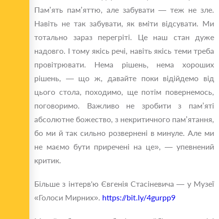
Пам’ять пам’яттю, але забувати — теж не зле.
Навіть не так забувати, як вміти відсувати. Ми
тотально зараз перегріті. Це наш стан дуже
надовго. І тому якісь речі, навіть якісь теми треба
провітрювати. Нема рішень, нема хороших
рішень, — що ж, давайте поки відійдемо від
цього стола, походимо, ще потім повернемось,
поговоримо. Важливо не зробити з пам’яті
абсолютне божество, з некритичного пам’ятання,
бо ми й так сильно розвернені в минуле. Але ми
не маємо бути приречені на це», — упевнений
критик.
Більше з інтерв'ю Євгенія Стасіневича — у Музеї
«Голоси Мирних».
https://bit.ly/4gurpp9