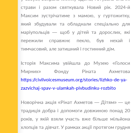
страви і разом святкувала Новий рік. 2024-й
Максим зустрічатиме з мамою, у гуртожитку,
який збудували та обладнали спеціально для
маріупольців — щоб у дітей та дорослих, які
пережили справжнє пекло, був нехай і
тимчасовий, але затишний і гостинний дім.
Історія Максима увійшла до Музею «Голоси
Мирних» Фонду Ріната Ахметова
https://civilvoicesmuseum.org/stories/lizhko-de-ya-
zazvichaj-spav-v-ulamkah-pivbudinku-rozbito
Новорічна акція «Рінат Ахметов — Дітям» — це
традиція добра і допомоги довжиною понад 20
років, у якій взяли участь вже більше мільйона
хлопців та дівчат. У рамках акції протягом грудня