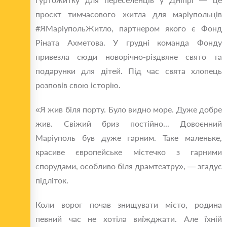
проєкт тимчасового житла для маріупольців
#ЯМаріупольЖитло, партнером якого є Фонд
Ріната Ахметова. У грудні команда Фонду
привезла сюди новорічно-різдвяне свято та
подарунки для дітей. Під час свята хлопець
розповів свою історію.
«Я жив біля порту. Було видно море. Дуже добре
жив. Свіжий бриз постійно... Довоєнний
Маріуполь був дуже гарним. Таке маленьке,
красиве європейське містечко з гарними
спорудами, особливо біля драмтеатру», — згадує
підліток.
Коли ворог почав знищувати місто, родина
певний час не хотіла виїжджати. Але їхній