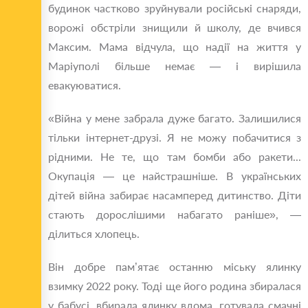
будинок частково зруйнували російські снаряди,
ворожі обстріли знищили й школу, де вчився
Максим. Мама відчула, що надії на життя у
Маріуполі більше немає — і вирішила
евакуюватися.
«Війна у мене забрала дуже багато. Залишилися
тільки інтернет-друзі. Я не можу побачитися з
рідними. Не те, що там бомби або ракети...
Окупація — це найстрашніше. В українських
дітей війна забирає насамперед дитинство. Діти
стають дорослішими набагато раніше», —
ділиться хлопець.
Він добре пам’ятає останню міську ялинку
взимку 2022 року. Тоді ще його родина збиралася
у бабусі, вбирала ялинку вдома, готувала смачні