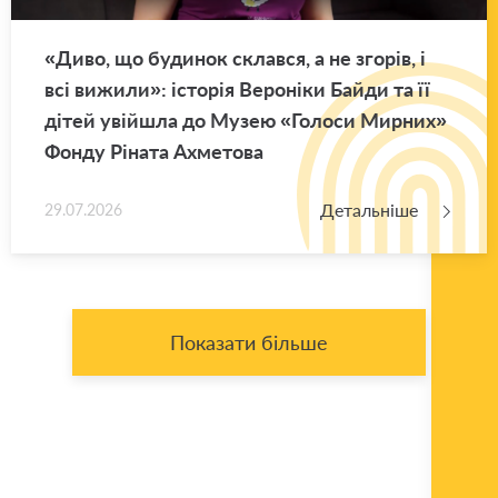
«Диво, що бу­ди­нок склав­ся, а не зго­рів, і
всі ви­жи­ли»: істо­рія Ве­ро­ні­ки Байди та її
дітей уві­йшла до Музею «Го­ло­си Мир­них»
Фонду Рі­на­та Ахме­то­ва
Детальніше
29.07.2026
Показати більше