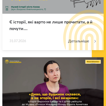
Є істо­рії, які варто не лише про­чи­та­ти, а й
по­чу­ти…
Детальніше
31.07.2026