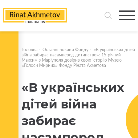
Головна
-
Останні новини Фонду
-
«В українських дітей
війна забирає насамперед дитинство»: 15-річний
Максим з Маріуполя довірив свою історію Музею
«Голоси Мирних» Фонду Ріната Ахметова
«В українських
дітей війна
забирає
насамперед