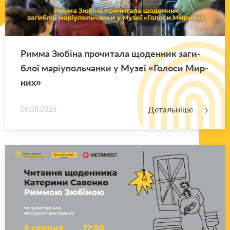
Римма Зю­бі­на про­чи­та­ла що­ден­ник за­ги­
блої ма­рі­у­поль­чан­ки у Музеї «Го­ло­си Мир­
них»
Детальніше
06.08.2026