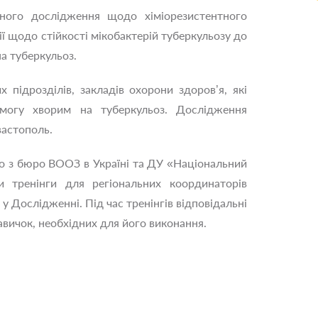
чного дослідження щодо хіміорезистентного
ї щодо стійкості мікобактерій туберкульозу до
а туберкульоз.
 підрозділів, закладів охорони здоров’я, які
омогу хворим на туберкульоз. Дослідження
вастополь.
о з бюро ВООЗ в Україні та ДУ «Національний
и тренінги для регіональних координаторів
у Дослідженні. Під час тренінгів відповідальні
авичок, необхідних для його виконання.