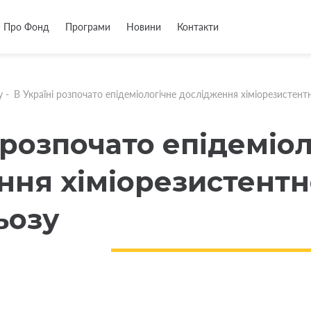
Про Фонд
Програми
Новини
Контакти
у
-
В Україні розпочато епідеміологічне дослідження хіміорезистент
 розпочато епідеміо
ння хіміорезистентн
ьозу