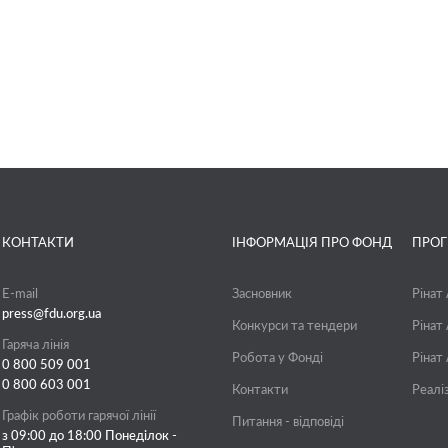
КОНТАКТИ
ІНФОРМАЦІЯ ПРО ФОНД
ПРО
E-mail
Засновник
Рінат
press@fdu.org.ua
Конкурси та тендери
Рінат
Гаряча лінія
Робота у Фонді
Рінат
0 800 509 001
0 800 603 001
Контакти
Реалі
Графік роботи гарячої лінії
Питання - відповіді
з 09:00 до 18:00 Понеділок -