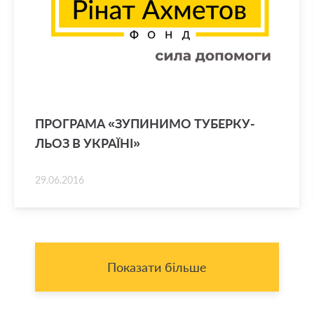
ПРО­ГРА­МА «ЗУ­ПИ­НИ­МО ТУ­БЕР­КУ­
ЛЬОЗ В УКРА­Ї­НІ»
29.06.2016
Показати більше