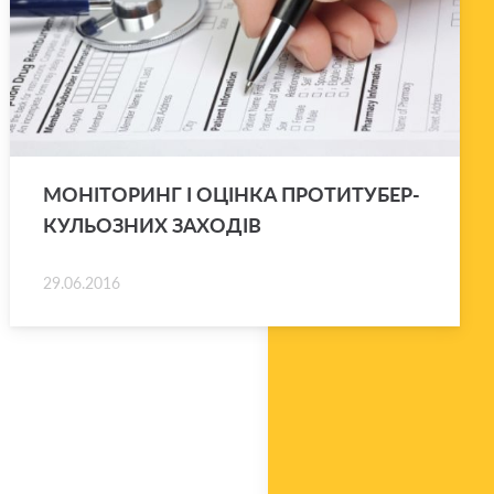
МО­НІ­ТО­РИНГ І ОЦІН­КА ПРО­ТИ­ТУ­БЕР­
КУ­ЛЬО­ЗНИХ ЗА­ХО­ДІВ
29.06.2016