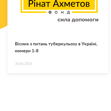
Ві­сник з пи­тань ту­бер­ку­льо­зу в Укра­ї­ні,
но­ме­ри 1-8
30.06.2016