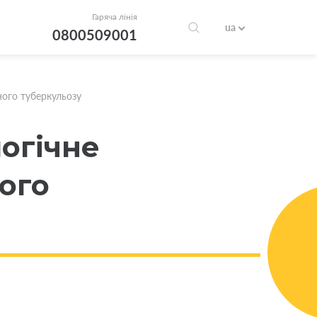
Гаряча лінія
ua
0800509001
ного туберкульозу
логічне
ого