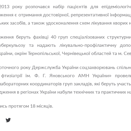
2013 року розпочався набір пацієнтів для епідеміологі
ення є отримання достовірної, репрезентативної інформаці
ких засобів, а також удосконалення схем лікування хворих н
ження беруть фахівці 40 груп спеціалізованих структурних
уберкульозу та надають лікувально-профілактичну доп
раїни, окрім Тернопільської, Чернівецької областей та м. Се
оточного року Держслужба України соцзахворювань спільн
а фтизіатрії ім. Ф. Г. Яновського АМН України» провел
абораторних координаторів груп закладів, які беруть участь 
дження в регіонах України набули технічних та практичних н
сь протягом 18 місяців.