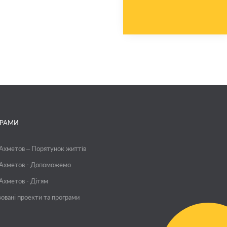
ГРАМИ
 Ахметов – Порятунок життів
 Ахметов - Допоможемо
 Ахметов - Дітям
зовані проекти та програми