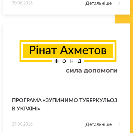
Детальніше
30.06.2016
ПРО­ГРА­МА «ЗУ­ПИ­НИ­МО ТУ­БЕР­КУ­ЛЬОЗ
В УКРА­Ї­НІ»
Детальніше
29.06.2016