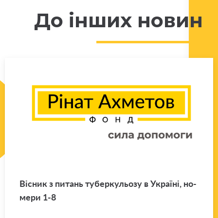
До інших новин
Ві­сник з пи­тань ту­бер­ку­льо­зу в Укра­ї­ні, но­
ме­ри 1-8