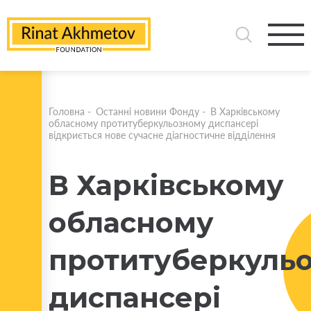
Головна
-
Останні новини Фонду
-
В Харківському
обласному протитуберкульозному диспансері
відкриється нове сучасне діагностичне відділення
В Харківському
обласному
протитуберкуль
диспансері