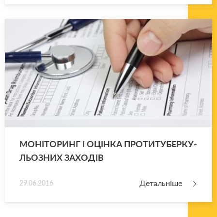
МО­НІ­ТО­РИНГ І ОЦІН­КА ПРО­ТИ­ТУ­БЕР­КУ­
ЛЬО­ЗНИХ ЗА­ХО­ДІВ
Детальніше
29.06.2016