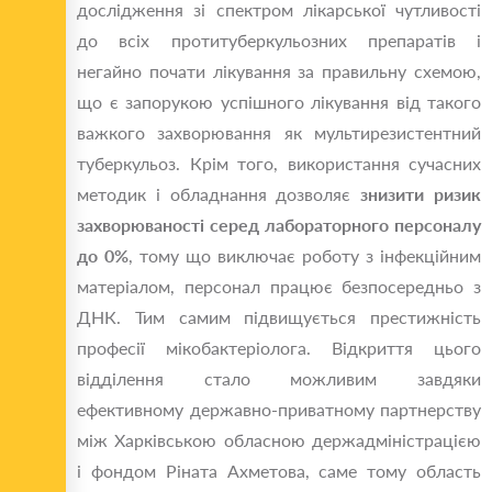
дослідження зі спектром лікарської чутливості
до всіх протитуберкульозних препаратів і
негайно почати лікування за правильну схемою,
що є запорукою успішного лікування від такого
важкого захворювання як мультирезистентний
туберкульоз. Крім того, використання сучасних
методик і обладнання дозволяє
знизити ризик
захворюваності серед лабораторного персоналу
до 0%
, тому що виключає роботу з інфекційним
матеріалом, персонал працює безпосередньо з
ДНК. Тим самим підвищується престижність
професії мікобактеріолога. Відкриття цього
відділення стало можливим завдяки
ефективному державно-приватному партнерству
між Харківською обласною держадміністрацією
і фондом Ріната Ахметова, саме тому область