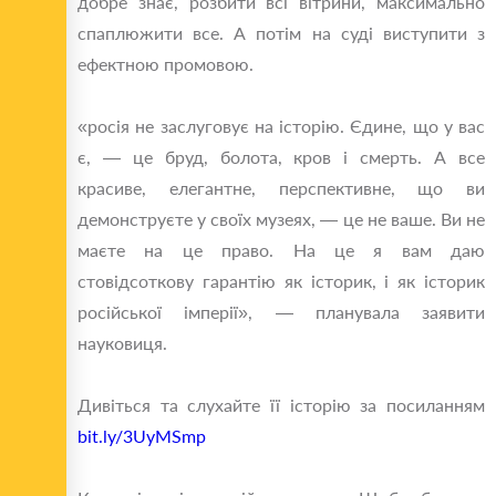
добре знає, розбити всі вітрини, максимально
спаплюжити все. А потім на суді виступити з
ефектною промовою.
«росія не заслуговує на історію. Єдине, що у вас
є, — це бруд, болота, кров і смерть. А все
красиве, елегантне, перспективне, що ви
демонструєте у своїх музеях, — це не ваше. Ви не
маєте на це право. На це я вам даю
стовідсоткову гарантію як історик, і як історик
російської імперії», — планувала заявити
науковиця.
Дивіться та слухайте її історію за посиланням
bit.ly/3UyMSmp