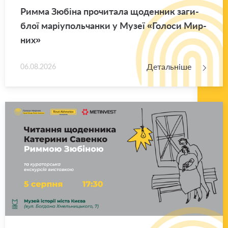
Римма Зю­бі­на про­чи­та­ла що­ден­ник за­ги­
блої ма­рі­у­поль­чан­ки у Музеї «Го­ло­си Мир­
них»
Детальніше
06.08.2026