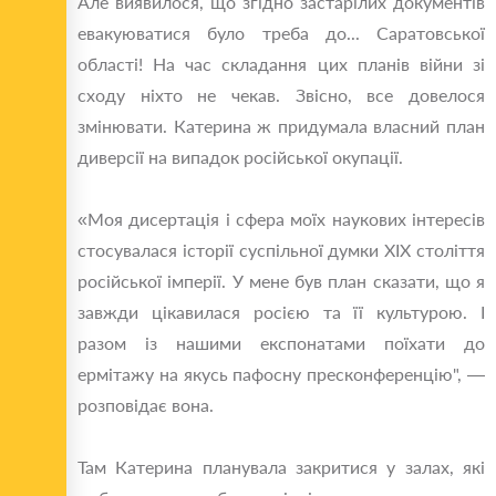
Але виявилося, що згідно застарілих документів
евакуюватися було треба до... Саратовської
області! На час складання цих планів війни зі
сходу ніхто не чекав. Звісно, все довелося
змінювати. Катерина ж придумала власний план
диверсії на випадок російської окупації.
«Моя дисертація і сфера моїх наукових інтересів
стосувалася історії суспільної думки XIX століття
російської імперії. У мене був план сказати, що я
завжди цікавилася росією та її культурою. І
разом із нашими експонатами поїхати до
ермітажу на якусь пафосну пресконференцію", —
розповідає вона.
Там Катерина планувала закритися у залах, які