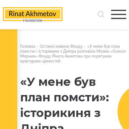
Головна
-
Останні новини Фонду
-
«У мене був план
помсти»: історикиня з Дніпра розповіла Музею «Голоси
Мирних» Фонду Ріната Ахметова про порятунок
культурних цінностей
«У мене був
план помсти»:
історикиня з
Дніпра