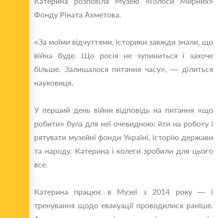
Катерина розповіла Музею «Голоси Мирних»
Фонду Ріната Ахметова.
«За моїми відчуттями, історики завжди знали, що
війна буде. Що росія не зупиниться і захоче
більше. Залишалося питання часу», — ділиться
науковиця.
У перший день війни відповідь на питання «що
робити» була для неї очевидною: йти на роботу і
рятувати музейні фонди Україні, історію держави
та народу. Катерина і колеги зробили для цього
все.
Катерина працює в Музеї з 2014 року — і
тренування щодо евакуації проводилися раніше.