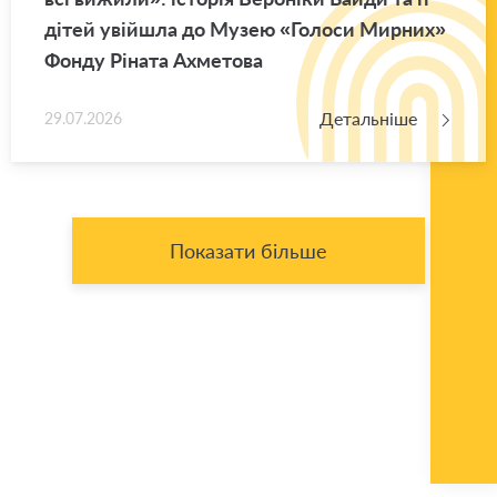
дітей уві­йшла до Музею «Го­ло­си Мир­них»
Фонду Рі­на­та Ахме­то­ва
Детальніше
29.07.2026
Показати більше