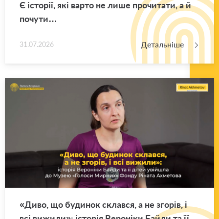
Є істо­рії, які варто не лише про­чи­та­ти, а й
по­чу­ти…
Детальніше
31.07.2026
«Диво, що бу­ди­нок склав­ся, а не зго­рів, і
всі ви­жи­ли»: істо­рія Ве­ро­ні­ки Байди та її