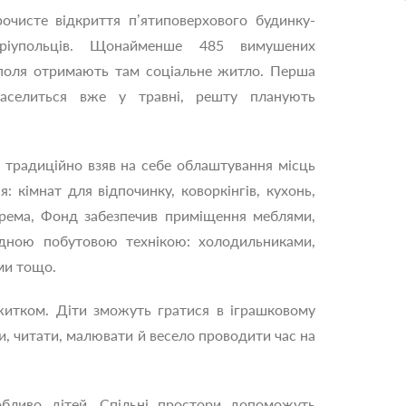
рочисте відкриття п’ятиповерхового будинку-
ріупольців. Щонайменше 485 вимушених
уполя отримають там соціальне житло. Перша
заселиться вже у травні, решту планують
 традиційно взяв на себе облаштування місць
: кімнат для відпочинку, коворкінгів, кухонь,
окрема, Фонд забезпечив приміщення меблями,
ідною побутовою технікою: холодильниками,
ми тощо.
житком. Діти зможуть гратися в іграшковому
ми, читати, малювати й весело проводити час на
обливо дітей. Спільні простори допоможуть