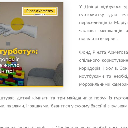
У Дніпрі відбулося у
гуртожитку для ма
переселенців із Марі
частина мешканців 
поселити в червні.
Фонд Ріната Ахметова
спільного користування
коридорів і холів. З
ноутбуками та необх
морозильними камера
тував дитячі кімнати та три майданчики поруч із гурто
ми, пазлами, іграшками, бавитися у сухому басейні з кулька
ушених переселенців із Маріуполя всім необхідним, ос