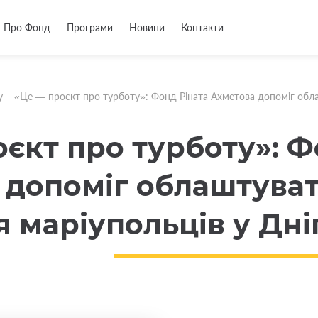
Про Фонд
Програми
Новини
Контакти
у
-
«Це — проєкт про турботу»: Фонд Ріната Ахметова допоміг обла
єкт про турботу»: Ф
 допоміг облаштуват
 маріупольців у Дні