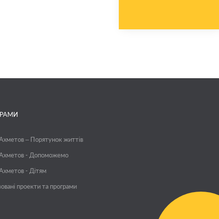
ГРАМИ
 Ахметов – Порятунок життів
 Ахметов - Допоможемо
 Ахметов - Дітям
зовані проекти та програми