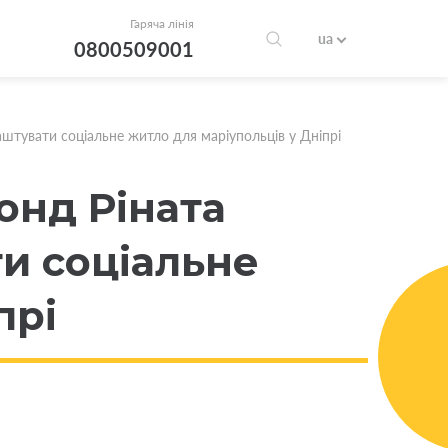
Гаряча лінія
ua
0800509001
штувати соціальне житло для маріупольців у Дніпрі
онд Ріната
и соціальне
прі