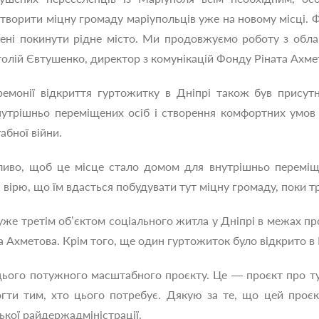
творити міцну громаду маріупольців уже на новому місці. 
шені покинути рідне місто. Ми продовжуємо роботу з обла
толій Євтушенко, директор з комунікацій Фонду Ріната Ахме
емонії відкриття гуртожитку в Дніпрі також був присутні
нутрішньо переміщених осіб і створення комфортних умов
абної війни.
иво, щоб це місце стало домом для внутрішньо переміщен
я вірю, що їм вдасться побудувати тут міцну громаду, поки т
уже третім об’єктом соціального житла у Дніпрі в межах 
 Ахметова. Крім того, ще один гуртожиток було відкрито в К
цього потужного масштабного проєкту. Це — проєкт про ту
огти тим, хто цього потребує. Дякую за те, що цей проєк
ької райдержадміністрації.