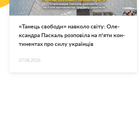
«Та­нець сво­бо­ди» нав­ко­ло світу: Оле­
ксан­дра Па­скаль роз­по­ві­ла на п’яти кон­
ти­нен­тах про силу укра­їн­ців
07.08.2026