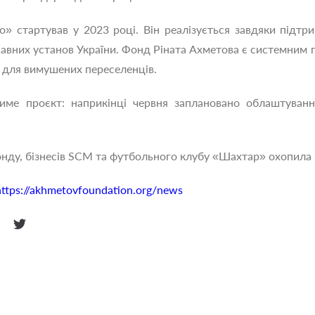
 стартував у 2023 році. Він реалізується завдяки підтри
ржавних установ України. Фонд Ріната Ахметова є системним
 для вимушених переселенців.
име проєкт: наприкінці червня заплановано облаштуван
онду, бізнесів SCM та футбольного клубу «Шахтар» охопила 
https://akhmetovfoundation.org/news