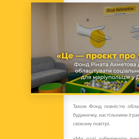
Також Фонд повністю облаш
будиночку, настільними ігра
свіжому повітрі.
«Ми раді забезпечити вим