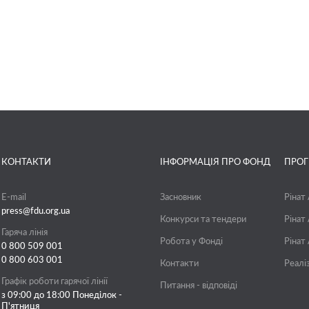
КОНТАКТИ
ІНФОРМАЦІЯ ПРО ФОНД
ПРО
E-mail
Засновник
Рінат
press@fdu.org.ua
Конкурси та тендери
Рінат
Гаряча лінія
Робота у Фонді
Рінат
0 800 509 001
0 800 603 001
Контакти
Реалі
Графік роботи гарячої лінії
Питання - відповіді
з 09:00 до 18:00 Понеділок -
П'ятниця