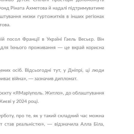
Фонд Ріната Ахметова й надалі підтримуватиме
штування низки гуртожитків в інших регіонах
това.
й посол Франції в Україні Гаель Весьєр. Він
 для їхнього проживання — це вкрай корисна
их осіб. Відсьогодні тут, у Дніпрі, ці люди
риває війна», — зазначив дипломат.
проєкту «ЯМаріуполь. Житло», до облаштування
иєві у 2024 році.
рботу, про те, як у такий складний час можна
т став реальністю», — відзначила Алла Біла,