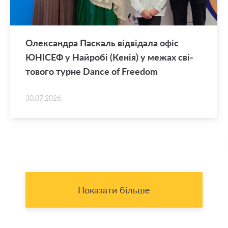
Оле­ксан­дра Па­скаль від­ві­да­ла офіс
ЮНІ­СЕФ у Най­ро­бі (Кенія) у межах сві­
то­во­го турне Dance of Freedom
30.07.2026
Показати більше