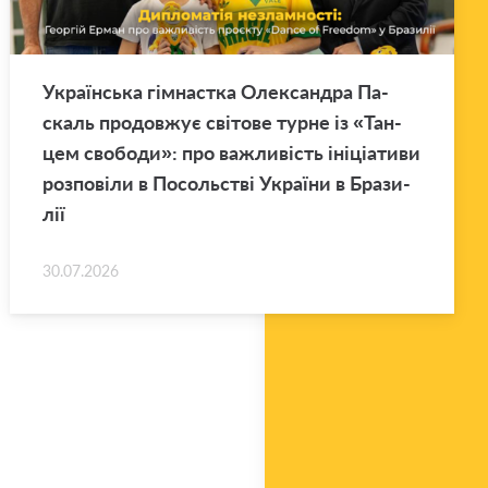
Укра­їн­ська гім­нас­тка Оле­ксан­дра Па­
скаль про­дов­жує сві­то­ве турне із «Тан­
цем сво­бо­ди»: про ва­жли­вість іні­ці­а­ти­ви
роз­по­ві­ли в По­соль­стві Укра­ї­ни в Бра­зи­
лії
30.07.2026