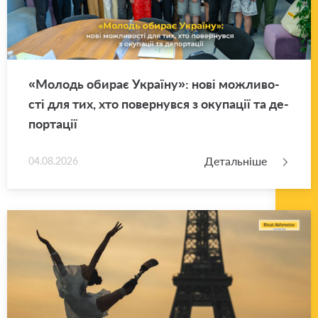
«Мо­лодь оби­рає Укра­ї­ну»: нові мо­жли­во­
сті для тих, хто по­вер­нув­ся з оку­па­ції та де­
пор­та­ції
Детальніше
04.08.2026