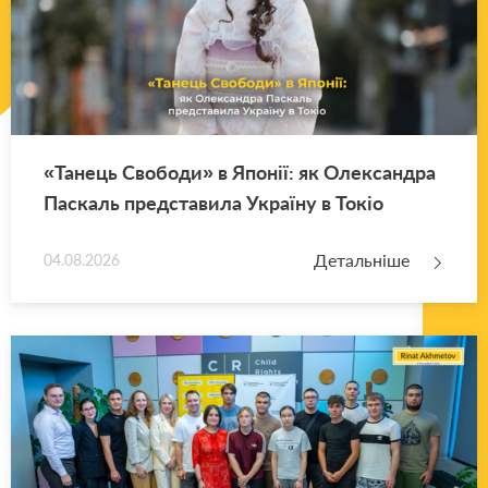
«Та­нець Сво­бо­ди» в Япо­нії: як Оле­ксан­дра
Па­скаль пред­ста­ви­ла Укра­ї­ну в Токіо
Детальніше
04.08.2026