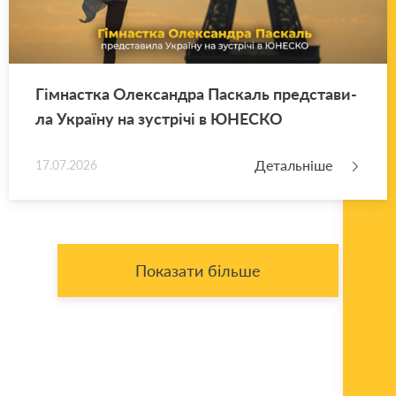
Гім­нас­тка Оле­ксан­дра Па­скаль пред­ста­ви­
ла Укра­ї­ну на зу­стрі­чі в ЮНЕ­СКО
Детальніше
17.07.2026
Показати більше