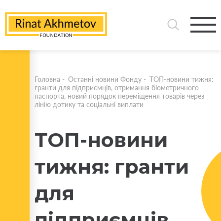
Головна
-
Останні новини Фонду
-
ТОП-новини тижня:
гранти для підприємців, отримання біометричного
паспорта, новий порядок переміщення товарів через
лінію дотику та соціальні виплати
ТОП-новини
тижня: гранти
для
підприємців,