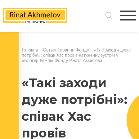
Головна
-
Останні новини Фонду
-
«Такі заходи дуже
потрібні»: співак Хас провів натхненну зустріч у
«Блогер Кемпі» Фонду Ріната Ахметова
«Такі заходи
дуже потрібні»:
співак Хас
провів