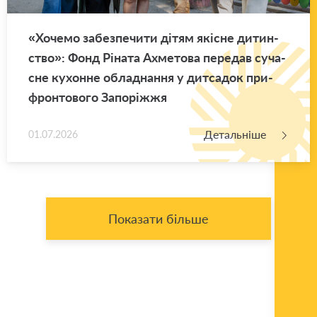
«Хо­че­мо за­без­пе­чи­ти дітям які­сне ди­тин­
ство»: Фонд Рі­на­та Ахме­то­ва пе­ре­дав су­ча­
сне ку­хон­не обла­дна­н­ня у ди­тса­док при­
фрон­то­во­го За­по­ріж­жя
Детальніше
01.07.2026
Показати більше