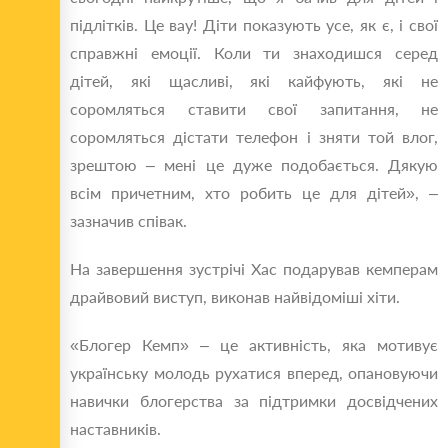
підлітків. Це вау! Діти показують усе, як є, і свої
справжні емоції. Коли ти знаходишся серед
дітей, які щасливі, які кайфують, які не
соромляться ставити свої запитання, не
соромляться дістати телефон і зняти той влог,
зрештою – мені це дуже подобається. Дякую
всім причетним, хто робить це для дітей», –
зазначив співак.
На завершення зустрічі Хас подарував кемперам
драйвовий виступ, виконав найвідоміші хіти.
«Блогер Кемп» – це активність, яка мотивує
українську молодь рухатися вперед, опановуючи
навички блогерства за підтримки досвідчених
наставників.