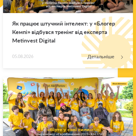
Як пра­цює шту­чний ін­те­лект: у «Бло­гер
Кемпі» від­був­ся тре­нінг від екс­пер­та
Metinvest Digital
Детальніше
05.08.2026