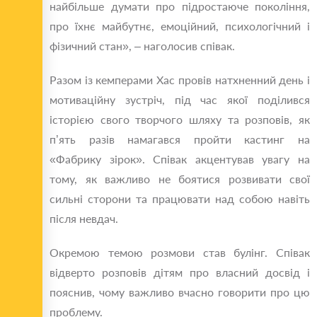
найбільше думати про підростаюче покоління,
про їхнє майбутнє, емоційний, психологічний і
фізичний стан», – наголосив співак.
Разом із кемперами Хас провів натхненний день і
мотиваційну зустріч, під час якої поділився
історією свого творчого шляху та розповів, як
п’ять разів намагався пройти кастинг на
«Фабрику зірок». Співак акцентував увагу на
тому, як важливо не боятися розвивати свої
сильні сторони та працювати над собою навіть
після невдач.
Окремою темою розмови став булінг. Співак
відверто розповів дітям про власний досвід і
пояснив, чому важливо вчасно говорити про цю
проблему.