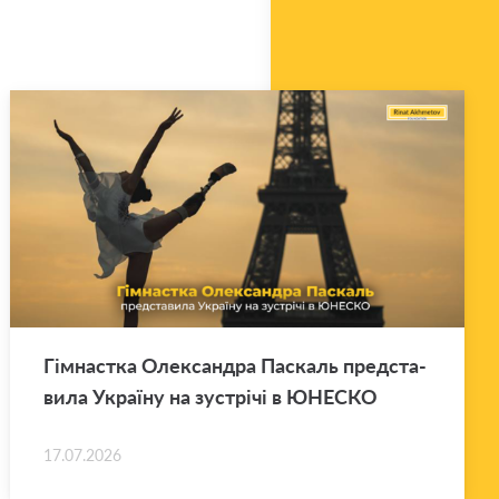
Гім­нас­тка Оле­ксан­дра Па­скаль пред­ста­
ви­ла Укра­ї­ну на зу­стрі­чі в ЮНЕ­СКО
17.07.2026