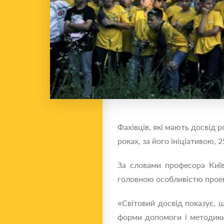
Фахівців, які мають досвід 
роках, за його ініціативою,
За словами професора Київ
головною особливістю проект
«Світовий досвід показує, 
форми допомоги і методики