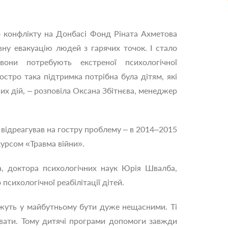
о конфлікту на Донбасі Фонд Ріната Ахметова
вну евакуацію людей з гарячих точок. І стало
вони потребують екстреної психологічної
стро така підтримка потрібна була дітям, які
их дій, – розповіла Оксана Збітнєва, менеджер
 відреагував на гостру проблему – в 2014–2015
курсом «Травма війни».
а, доктора психологічних наук Юрія Швалба,
сихологічної реабілітації дітей.
можуть у майбутньому бути дуже нещасними. Ті
увати. Тому дитячі програми допомоги завжди