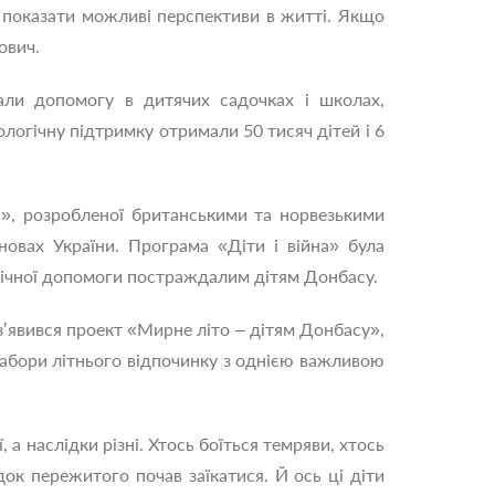
, показати можливі перспективи в житті. Якщо
ович.
али допомогу в дитячих садочках і школах,
ологічну підтримку отримали 50 тисяч дітей і 6
а», розробленої британськими та норвезькими
овах України. Програма «Діти і війна» була
гічної допомоги постраждалим дітям Донбасу.
’явився проект «Мирне літо – дітям Донбасу»,
і табори літнього відпочинку з однією важливою
а наслідки різні. Хтось боїться темряви, хтось
док пережитого почав заїкатися. Й ось ці діти