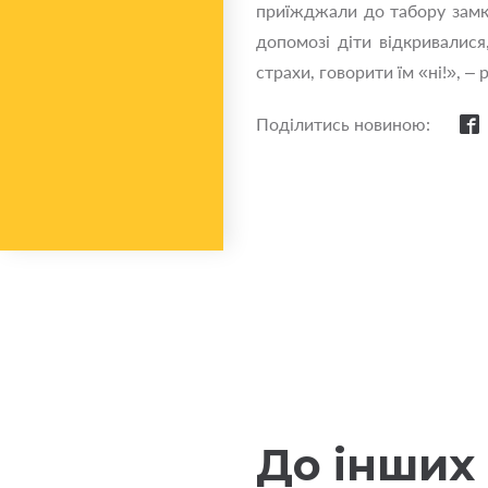
приїжджали до табору замкн
допомозі діти відкривалися
страхи, говорити їм «ні!», 
Поділитись новиною:
До інших