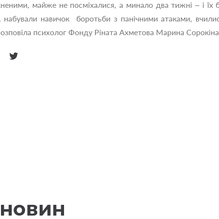
еними, майже не посміхалися, а минало два тижні – і їх бу
, набували навичок боротьби з панічними атаками, вчилис
– розповіла психолог Фонду Ріната Ахметова Марина Сорокіна
 новин