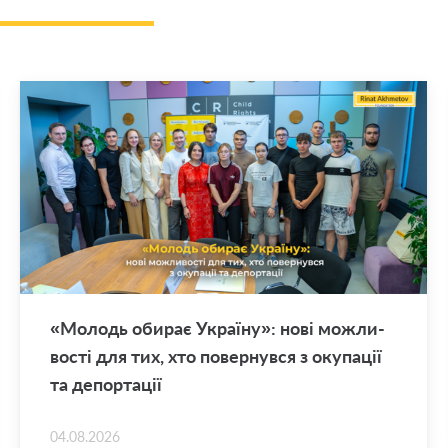
«Мо­лодь оби­рає Укра­ї­ну»: нові мо­жли­
во­сті для тих, хто по­вер­нув­ся з оку­па­ції
та де­пор­та­ції
04.08.2026