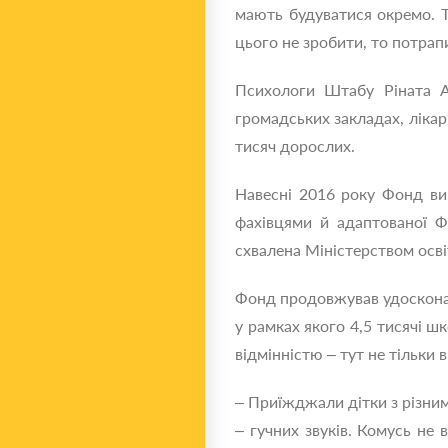
мають будуватися окремо. Т
цього не зробити, то потрап
Психологи Штабу Ріната А
громадських закладах, лікар
тисяч дорослих.
Навесні 2016 року Фонд ви
фахівцями й адаптованої Ф
схвалена Міністерством осв
Фонд продовжував удосконал
у рамках якого 4,5 тисячі ш
відмінністю – тут не тільки 
– Приїжджали дітки з різними
– гучних звуків. Комусь не 