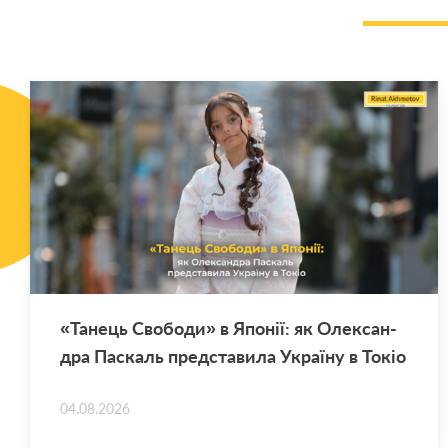
«Та­нець Сво­бо­ди» в Япо­нії: як Оле­ксан­
дра Па­скаль пред­ста­ви­ла Укра­ї­ну в Токіо
04.08.2026