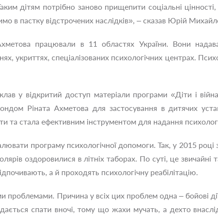
аким дітям потрібно заново прищепити соціальні цінності
имо в пастку відстрочених наслідків», – сказав Юрій Михайл
хметова працювали в 11 областях України. Вони надав
нях, укриттях, спеціалізованих психологічних центрах. Псих
клав у відкритий доступ матеріали програми «Діти і війн
ондом Ріната Ахметова для застосування в дитячих устан
іти та стала ефективним інструментом для надання психоло
ювати програму психологічної допомоги. Так, у 2015 році з
колярів оздоровилися в літніх таборах. По суті, це звичайн
відпочивають, а й проходять психологічну реабілітацію.
 проблемами. Причина у всіх цих проблем одна – бойові дії, 
вдається спати вночі, тому що жахи мучать, а дехто внаслі