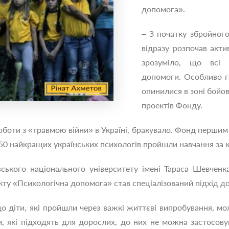
допомога».
– З початку збройног
відразу розпочав акти
зрозуміло, що всі 
допомоги. Особливо го
опинилися в зоні бойов
проектів Фонду.
роботи з «травмою війни» в Україні, бракувало. Фонд першим
 250 найкращих українських психологів пройшли навчання за 
ського національного університету імені Тараса Шевченк
у «Психологічна допомога» став спеціалізований підхід до п
що діти, які пройшли через важкі життєві випробування, 
, які підходять для дорослих, до них не можна застосов