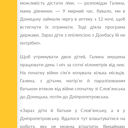
можливість дістати ліки, — розповідає Галина,
мама дівчинки. — У мирний час, бувало, ми в
Донецьку займали чергу в аптеку з 12 ночі, щоб
встигнути їх отримати. Тоді діяла програма
держави. Зараз діти з епілепсією з Донбасу їй не
потрібні».
Щоб утримувати двох дітей, Галина змушена
працювати день і ніч за сотні кілометрів від них.
На початку війни сім’я кочувала кілька місяців.
Галина, з дітьми, матір’ю й паралізованим
батьком втекли від війни спочатку зі Слов’янська
до Донецька, потім до Дніпропетровська.
«Зараз діти й батьки у Слов’янську, а я у
Дніпропетровську. Вдалося тут влаштуватися на
роботу, яку не можна втратити. Винаймаю