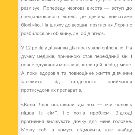
реалізує. Попереду чергова висота — вступ до
спеціалізованого ліцею, де дівчина вивчатиме
біохімію. На шляху до вершин прагнення Лери не
розбилося ані об війну, ані об діагноз.
У 12 років у дівчинки діагностували епілепсію. На
думку медиків, причиною став перехідний вік. І
повне одужання можливе, коли цей період мине.
А поки здоров’я та повноцінне життя дівчинки
залежить від щоденного приймання
протисудомних препаратів.
«Коли Лері поставили діагноз — мій чоловік
пішов із сім’ї. Не хотів проблем. Відтоді
прагнення вилікувати дочку для мене головне.
Можу собі в чомусь відмовити, але знайду