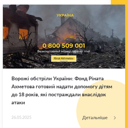
Во­ро­жі об­стрі­ли Укра­ї­ни: Фонд Рі­на­та
Ахме­то­ва го­то­вий на­да­ти до­по­мо­гу дітям
до 18 років, які по­стра­жда­ли вна­слі­док
атаки
Детальніше
26.05.2025