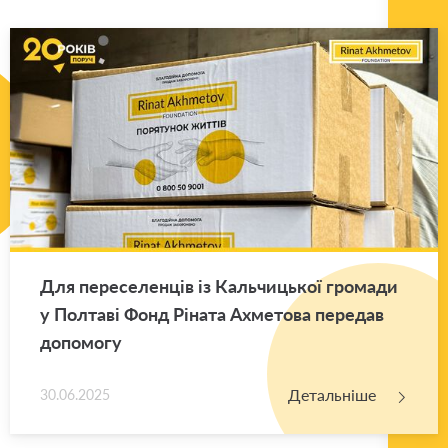
Для пе­ре­се­лен­ців із Каль­чи­цької гро­ма­ди
у Пол­та­ві Фонд Рі­на­та Ахме­то­ва пе­ре­дав
до­по­мо­гу
Детальніше
30.06.2025