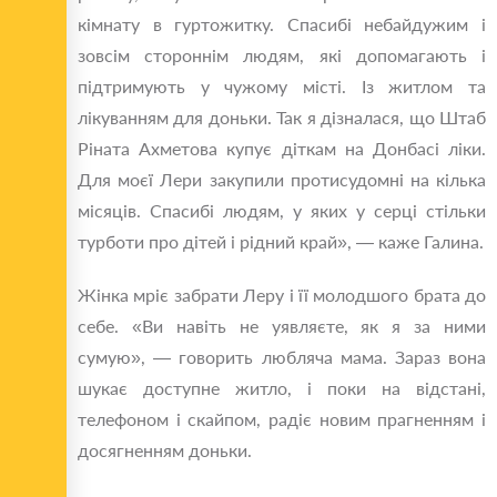
кімнату в гуртожитку. Спасибі небайдужим і
зовсім стороннім людям, які допомагають і
підтримують у чужому місті. Із житлом та
лікуванням для доньки. Так я дізналася, що Штаб
Ріната Ахметова купує діткам на Донбасі ліки.
Для моєї Лери закупили протисудомні на кілька
місяців. Спасибі людям, у яких у серці стільки
турботи про дітей і рідний край», — каже Галина.
Жінка мріє забрати Леру і її молодшого брата до
себе. «Ви навіть не уявляєте, як я за ними
сумую», — говорить любляча мама. Зараз вона
шукає доступне житло, і поки на відстані,
телефоном і скайпом, радіє новим прагненням і
досягненням доньки.