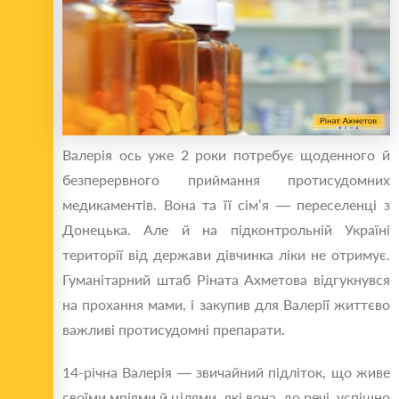
Валерія ось уже 2 роки потребує щоденного й
безперервного приймання протисудомних
медикаментів. Вона та її сім’я — переселенці з
Донецька. Але й на підконтрольній Україні
території від держави дівчинка ліки не отримує.
Гуманітарний штаб Ріната Ахметова відгукнувся
на прохання мами, і закупив для Валерії життєво
важливі протисудомні препарати.
14-річна Валерія — звичайний підліток, що живе
своїми мріями й цілями, які вона, до речі, успішно