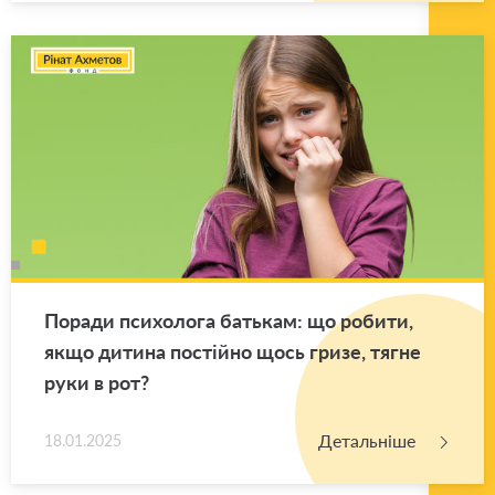
По­ра­ди пси­хо­ло­га ба­тькам: що ро­би­ти,
якщо ди­ти­на по­стій­но щось гризе, тягне
руки в рот?
Детальніше
18.01.2025