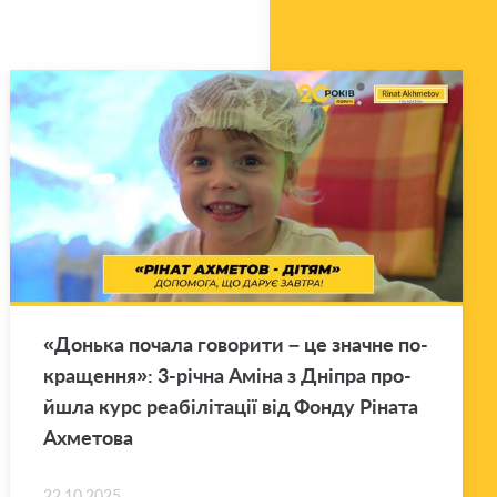
«Донь­ка по­ча­ла го­во­ри­ти – це зна­чне по­
кра­ще­н­ня»: 3-річна Аміна з Дні­пра про­
йшла курс ре­а­бі­лі­та­ції від Фонду Рі­на­та
Ахме­то­ва
22.10.2025