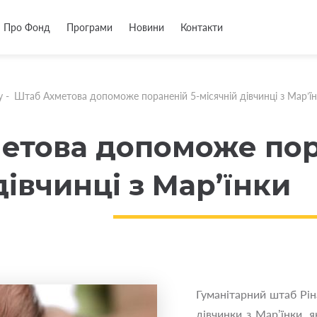
Про Фонд
Програми
Новини
Контакти
у
-
Штаб Ахметова допоможе пораненій 5-місячній дівчинці з Мар’ї
етова допоможе пор
дівчинці з Мар’їнки
Гуманітарний штаб Рін
дівчинки з Мар’їнки, 