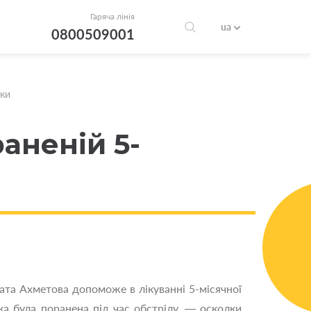
Гаряча лінія
ua
0800509001
нки
аненій 5-
ата Ахметова допоможе в лікуванні 5-місячної
яка була поранена під час обстрілу, — осколки