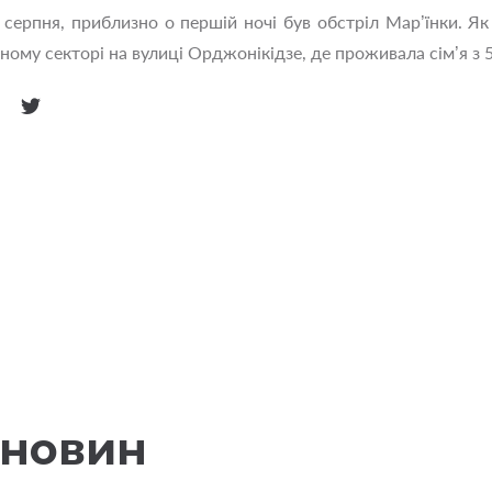
 серпня, приблизно о першій ночі був обстріл Мар’їнки. Я
тному секторі на вулиці Орджонікідзе, де проживала сім’я 
 новин