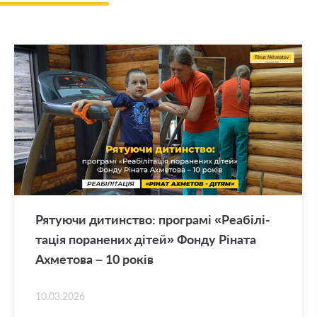
Ря­ту­ю­чи ди­тин­ство: про­гра­мі «Ре­а­бі­лі­
та­ція по­ра­не­них дітей» Фонду Рі­на­та
Ахме­то­ва – 10 років
10.03.2026