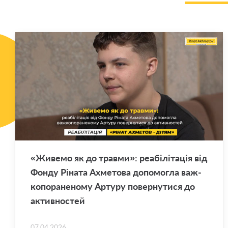
«Жи­ве­мо як до трав­ми»: ре­а­бі­лі­та­ція від
Фонду Рі­на­та Ахме­то­ва до­по­мо­гла важ­
ко­по­ра­не­но­му Ар­ту­ру по­вер­ну­ти­ся до
актив­но­стей
07.04.2026