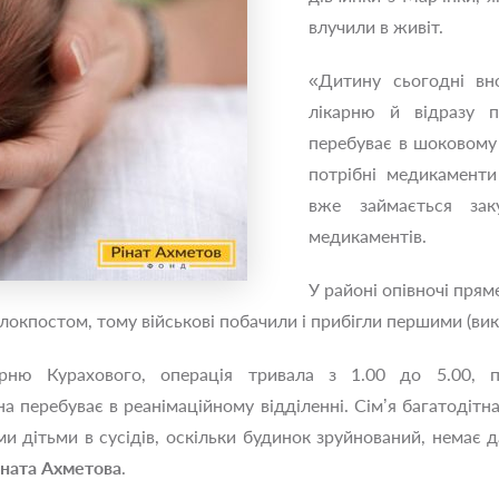
влучили в живіт.
«Дитину сьогодні вн
лікарню й відразу п
перебуває в шоковому 
потрібні медикаменти
вже займається зак
медикаментів.
У районі опівночі прям
блокпостом, тому військові побачили і прибігли першими (ви
рню Курахового, операція тривала з 1.00 до 5.00, 
 перебуває в реанімаційному відділенні. Сім’я багатодітна, 
ми дітьми в сусідів, оскільки будинок зруйнований, немає
іната Ахметова
.