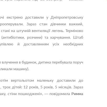
очі екстрено доставили у Дніпропетровську
рооперували. Зараз стан дівчинки важкий,
стані на штучній вентиляції легень. Терміново
 (антибіотики, розчини) та харчування. Штаб
упівлею й доставлянням усіх необхідних
е влучення в будинок, дитина перебувала поруч
кликали машину).
потім вертольотом маленьку доставили до
троє дітей: 12 років, 5 років, 5 місяців. Зараз
 даху, стіни пошкоджені», — повідомила
Римма