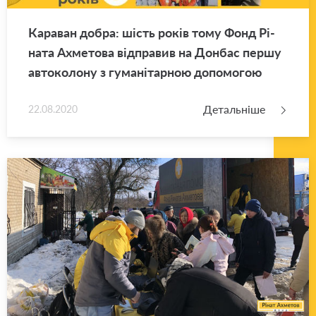
Ка­ра­ван добра: шість років тому Фонд Рі­
на­та Ахме­то­ва від­пра­вив на Дон­бас першу
ав­то­ко­ло­ну з гу­ма­ні­тар­ною до­по­мо­гою
Детальніше
22.08.2020