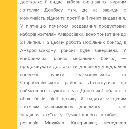
доставляє й видає набори виживання мирним
жителям Донбасу там, де не завжди є
можливість відкрити постійний пункт видавання.
У п’ятницю почалося роздавання продуктових
наборів жителям Амвросіївки, воно триватиме до
24 липня. На цьому робота мобільних бригад в
Амвросіївському районі буде завершена. У
найближчих планах мобільних бригад —
продовжувати доставляти допомогу у віддалені
населені пункти Тельманівського та
Старобешівського районів. Дотягнутися до
найменшого глухого села Донецької області з
обох боків лінії дотику й надати місцевим
жителям максимальну допомогу — таке
завдання стоїть у Гуманітарного штабу», —
розповів
Михайло Катеринчак, менеджер