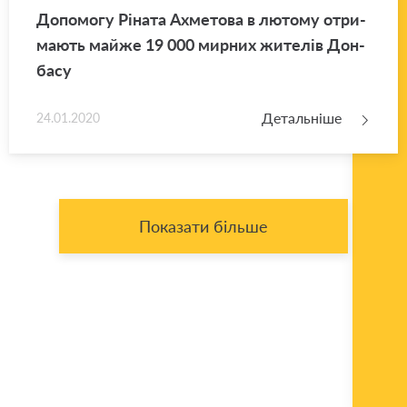
До­по­мо­гу Рі­на­та Ахме­то­ва в лю­то­му отри­
ма­ють майже 19 000 мир­них жи­те­лів Дон­
ба­су
Детальніше
24.01.2020
Показати більше