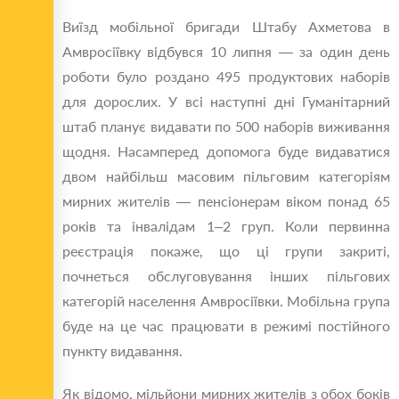
Виїзд мобільної бригади Штабу Ахметова в
Амвросіївку відбувся 10 липня — за один день
роботи було роздано 495 продуктових наборів
для дорослих. У всі наступні дні Гуманітарний
штаб планує видавати по 500 наборів виживання
щодня. Насамперед допомога буде видаватися
двом найбільш масовим пільговим категоріям
мирних жителів — пенсіонерам віком понад 65
років та інвалідам 1–2 груп. Коли первинна
реєстрація покаже, що ці групи закриті,
почнеться обслуговування інших пільгових
категорій населення Амвросіївки. Мобільна група
буде на це час працювати в режимі постійного
пункту видавання.
Як відомо, мільйони мирних жителів з обох боків