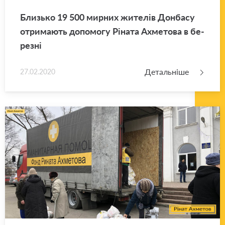
Близь­ко 19 500 мир­них жи­те­лів Дон­ба­су
отри­ма­ють до­по­мо­гу Рі­на­та Ахме­то­ва в бе­
ре­зні
Детальніше
27.02.2020