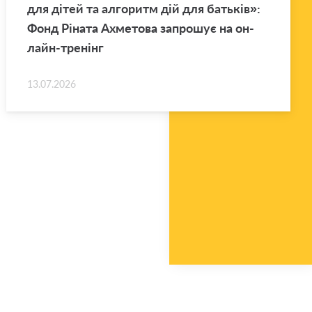
для дітей та ал­го­ритм дій для ба­тьків»:
Фонд Рі­на­та Ахме­то­ва за­про­шує на он­
лайн-тре­нінг
13.07.2026