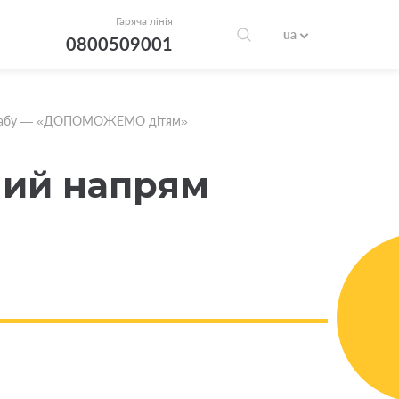
Гаряча лінія
ua
0800509001
о штабу — «ДОПОМОЖЕМО дітям»
мий напрям