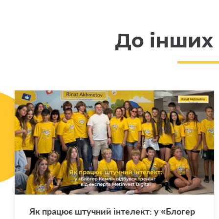
До інших
Як пра­цює шту­чний ін­те­лект: у «Бло­гер