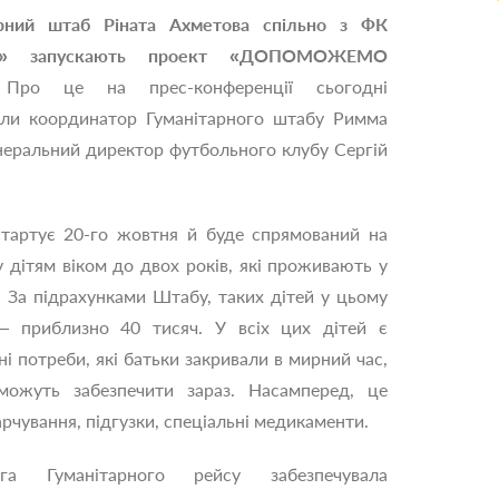
арний штаб Ріната Ахметова спільно з ФК
р» запускають проект «ДОПОМОЖЕМО
.
Про це на прес-конференції сьогодні
или координатор Гуманітарного штабу Римма
енеральний директор футбольного клубу Сергій
тартує 20-го жовтня й буде спрямований на
 дітям віком до двох років, які проживають у
. За підрахунками Штабу, таких дітей у цьому
 — приблизно 40 тисяч. У всіх цих дітей є
ні потреби, які батьки закривали в мирний час,
можуть забезпечити зараз. Насамперед, це
арчування, підгузки, спеціальні медикаменти.
га Гуманітарного рейсу забезпечувала