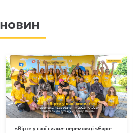
 новин
«Вірте у свої сили»: пе­ре­мож­ці «Єв­ро­