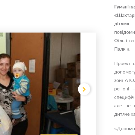
Гуманіт
«Шахта
дітям»
повідом
Філь і г
Палкін.
Проект с
допомогу
зоні АТО
регіоні
специфіч
але не 
дитяче х
«Допомо