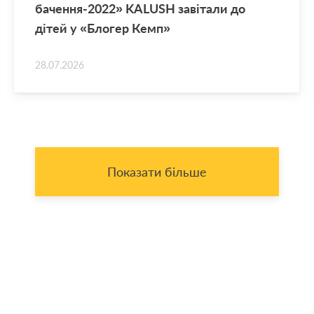
ба­че­н­ня-2022» KALUSH за­ві­та­ли до
дітей у «Бло­гер Кемп»
28.07.2026
Показати більше