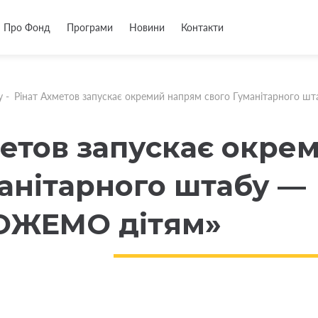
Про Фонд
Програми
Новини
Контакти
у
-
Рінат Ахметов запускає окремий напрям свого Гуманітарног
метов запускає окре
манітарного штабу —
ЖЕМО дітям»