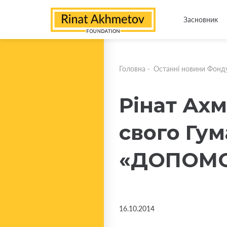
Засновник
Головна
-
Останні новини Фонд
Рінат Ах
свого Гу
«ДОПОМО
16.10.2014