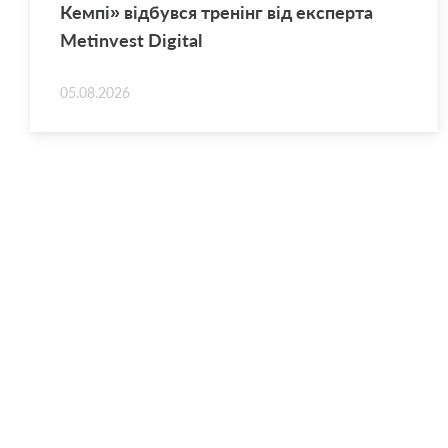
Кемпі» від­був­ся тре­нінг від екс­пер­та
Metinvest Digital
05.08.2026