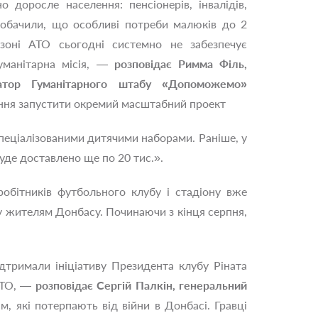
о доросле населення: пенсіонерів, інвалідів,
обачили, що особливі потреби малюків до 2
 зоні АТО сьогодні системно не забезпечує
уманітарна місія, —
розповідає Римма Філь,
атор Гуманітарного штабу «Допоможемо»
ення запустити окремий масштабний проект
спеціалізованими дитячими наборами. Раніше, у
уде доставлено ще по 20 тис.».
обітників футбольного клубу і стадіону вже
у жителям Донбасу. Починаючи з кінця серпня,
ідтримали ініціативу Президента клубу Ріната
 АТО, —
розповідає Сергій Палкін, генеральний
, які потерпають від війни в Донбасі. Гравці