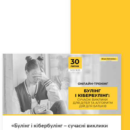
«Бу­лінг і кі­бер­бу­лінг – су­ча­сні ви­кли­ки