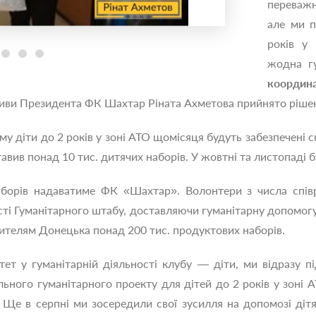
переважн
але ми п
років у
жодна г
координ
ативи Президента ФК Шахтар Ріната Ахметова прийнято ріш
у діти до 2 років у зоні АТО щомісяця будуть забезпечені 
вив понад 10 тис. дитячих наборів. У жовтні та листопаді б
борів надаватиме ФК «Шахтар». Волонтери з числа співр
ості Гуманітарного штабу, доставляючи гуманітарну допомог
ителям Донецька понад 200 тис. продуктових наборів.
тет у гуманітарній діяльності клубу — діти, ми відразу п
льного гуманітарного проекту для дітей до 2 років у зоні
Ще в серпні ми зосередили свої зусилля на допомозі дітям