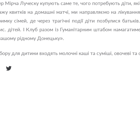
 Мірча Луческу купують саме те, чого потребують діти, які
жу квитків на домашні матчі, ми направляємо на лікуванн
римку сімей, де через трагічні події діти позбулися батьк
с. дітей. І Клуб разом із Гуманітарним штабом намагатим
 нашому рідному Донецьку».
ору для дитини входять молочні каші та суміші, овочеві та ф