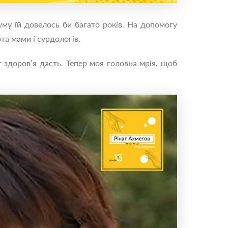
уму їй довелось би багато років. На допомогу
та мами і сурдологів.
г здоров’я дасть. Тепер моя головна мрія, щоб