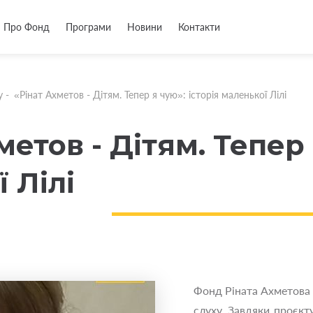
Про Фонд
Програми
Новини
Контакти
у
-
«Рінат Ахметов - Дітям. Тепер я чую»: історія маленької Лілі
метов - Дітям. Тепер 
 Лілі
Фонд Ріната Ахметова
слуху. Завдяки проєкту