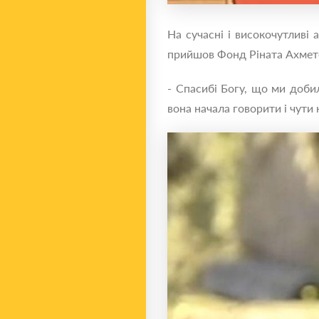
На сучасні і високочутливі
прийшов Фонд Ріната Ахметов
- Спасибі Богу, що ми добил
вона начала говорити і чути н