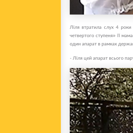
Ліля втратила слух 4 роки т
четвертого ступеня» її мам
один апарат в рамках державн
- Ліля цей апарат всього пар