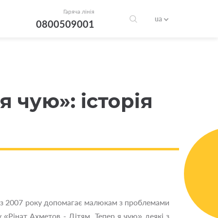
Гаряча лінія
ua
0800509001
я чую»: історія
 з 2007 року допомагає малюкам з проблемами
 «Рінат Ахметов - Дітям. Тепер я чую» деякі з