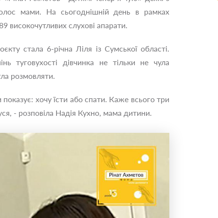
олос мами. На сьогоднішній день в рамках
89 високочутливих слухові апарати.
єкту стала 6-річна Ліля із Сумської області.
інь туговухості дівчинка не тільки не чула
гла розмовляти.
показує: хочу їсти або спати. Каже всього три
уся, - розповіла Надія Кухно, мама дитини.