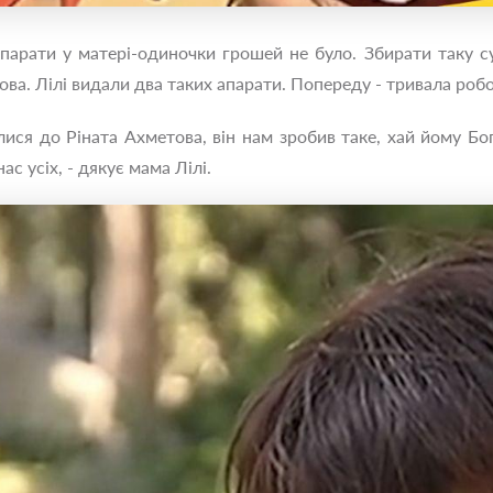
 апарати у матері-одиночки грошей не було. Збирати таку с
а. Лілі видали два таких апарати. Попереду - тривала робо
ися до Ріната Ахметова, він нам зробив таке, хай йому Бо
ас усіх, - дякує мама Лілі.