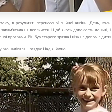
ому, в результаті перенесеної гнійної ангіни. День, коли
а запам'ятала на все життя. Щоб якось допомогти доньці, 
ої програми. Він був старого зразка і ніяк не допоміг дитин
у раз надівала, - згадує Надія Кухно.