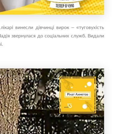
 лікарі винесли дівчинці вирок – «туговухість
Надія звернулася до соціальних служб. Видали
і.