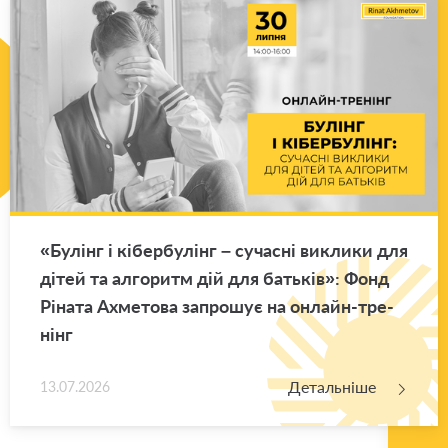
«Бу­лінг і кі­бер­бу­лінг – су­ча­сні ви­кли­ки для
дітей та ал­го­ритм дій для ба­тьків»: Фонд
Рі­на­та Ахме­то­ва за­про­шує на он­лайн-тре­
нінг
Детальніше
13.07.2026