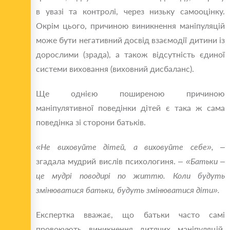
в увазі та контролі, через низьку самооцінку.
Окрім цього, причиною виникнення маніпуляцій
може бути негативний досвід взаємодії дитини із
дорослими (зрада), а також відсутність єдиної
системи виховання (виховний дисбаланс).
Ще однією поширеною причиною
маніпулятивної поведінки дітей є така ж сама
поведінка зі сторони батьків.
«Не виховуйте дітей, а виховуйте себе»,
–
згадала мудрий вислів психологиня. –
«Батьки –
це мудрі поводирі по життю. Коли будуть
змінюватися батьки, будуть змінюватися діти».
Експертка вважає, що батьки часто самі
провокують виникнення дитячих маніпуляцій,