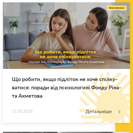
Що ро­би­ти, якщо під­лі­ток не хоче спіл­ку­
ва­ти­ся: по­ра­ди від пси­хо­ло­ги­ні Фонду Рі­на­
та Ахме­то­ва
Детальніше
27.06.2026