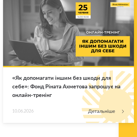
«Як до­по­ма­га­ти іншим без шкоди для
себе»: Фонд Рі­на­та Ахме­то­ва за­про­шує на
он­лайн-тре­нінг
Детальніше
10.06.2026