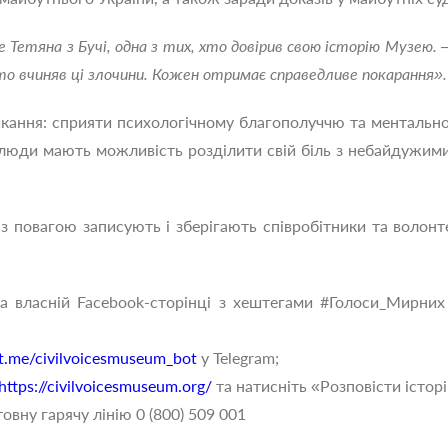
етяна з Бучі, одна з тих, хто довірив свою історію Музею. —
то вчиняв ці злочини. Кожен отримає справедливе покарання».
икання: сприяти психологічному благополуччю та ментальн
 люди мають можливість розділити свій біль з небайдужими,
з повагою записують і зберігають співробітники та волон
а власній Facebook-сторінці з хештегами #Голоси_Мирних 
t.me/civilvoicesmuseum_bot
у Telegram;
https://civilvoicesmuseum.org/
та натисніть «Розповісти істор
овну гарячу лінію 0 (800) 509 001