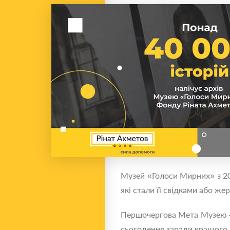
Музей «Голоси Мирних» з 201
які стали її свідками або ж
Першочергова Мета Музею — 
сьогодення заради кращого м