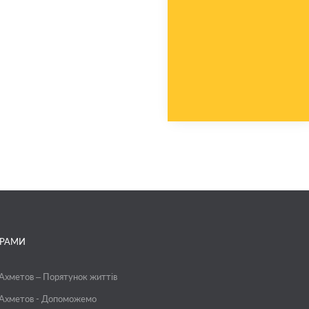
ГРАМИ
 Ахметов – Порятунок життів
 Ахметов - Допоможемо