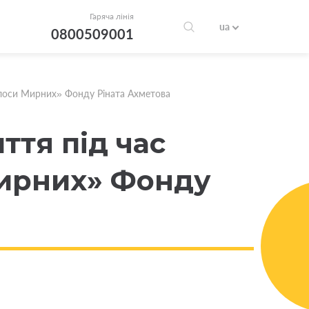
Гаряча лінія
ua
0800509001
Голоси Мирних» Фонду Ріната Ахметова
ття під час
Мирних» Фонду