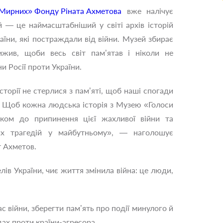
Мирних» Фонду Ріната Ахметова
вже налічує
й — це наймасштабніший у світі архів історій
їни, які постраждали від війни. Музей збирає
ижив, щоби весь світ пам’ятав і ніколи не
и Росії проти України.
історії не стерлися з пам’яті, щоб наші спогади
 Щоб кожна людська історія з Музею «Голоси
ком до припинення цієї жахливої війни та
их трагедій у майбутньому», — наголошує
 Ахметов.
ів України, чиє життя змінила війна: це люди,
війни, зберегти пам’ять про події минулого й
дах проти країни-агресора.