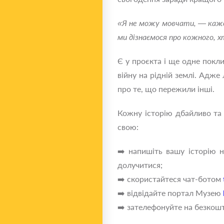
«Я не можу мовчати, — каже Т
ми дізнаємося про кожного, х
Є у проєкта і ще одне покл
війну на рідній землі. Адже
про те, що пережили інші.
Кожну історію дбайливо та 
свою:
➡️ напишіть вашу історію н
долучитися;
➡️ скористайтеся чат-ботом
➡️ відвідайте портал Музею
➡️ зателефонуйте на безкошт