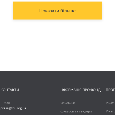
Показати більше
КОНТАКТИ
ІНФОРМАЦІЯ ПРО ФОНД
ПРО
E-mail
Засновник
Рінат
press@fdu.org.ua
Конкурси та тендери
Рінат