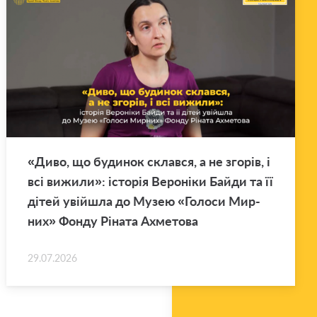
«Диво, що бу­ди­нок склав­ся, а не зго­рів, і
всі ви­жи­ли»: істо­рія Ве­ро­ні­ки Байди та її
дітей уві­йшла до Музею «Го­ло­си Мир­
них» Фонду Рі­на­та Ахме­то­ва
29.07.2026