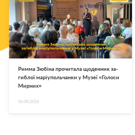
Римма Зю­бі­на про­чи­та­ла що­ден­ник за­
ги­блої ма­рі­у­поль­чан­ки у Музеї «Го­ло­си
Мир­них»
06.08.2026