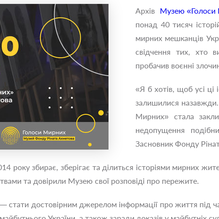
Архів
Музею «Голоси 
понад 40 тисяч історі
мирних мешканців Укра
свідчення тих, хто в
пробачив воєнні злочин
«Я б хотів, щоб усі ці 
залишилися назавжди.
Мирних» стала закли
недопущення подібн
Засновник Фонду Рінат
4 року збирає, зберігає та ділиться історіями мирних жител
ертвами та довірили Музею свої розповіді про пережите.
стати достовірним джерелом інформації про життя під час 
айбутнього України, а також заради доказів у майбутніх су