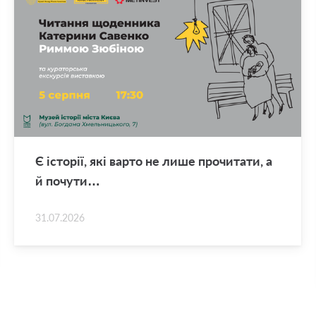
Є істо­рії, які варто не лише про­чи­та­ти, а
й по­чу­ти…
31.07.2026