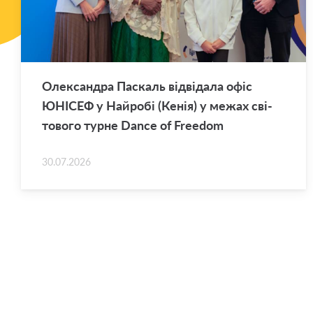
Оле­ксан­дра Па­скаль від­ві­да­ла офіс
ЮНІ­СЕФ у Най­ро­бі (Кенія) у межах сві­
то­во­го турне Dance of Freedom
30.07.2026