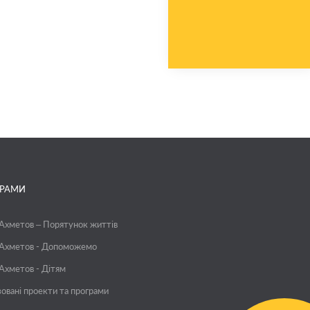
ГРАМИ
 Ахметов – Порятунок життів
 Ахметов - Допоможемо
 Ахметов - Дітям
зовані проекти та програми