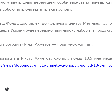
могу внутрішньо переміщені особи можуть із понеділка п
 Із собою потрібно мати тільки паспорт.
від Фонду, доставлені до «Зеленого центру Метінвест Зап
анців України буде передано півмільйона наборів із продукт
х програми «Рінат Ахметов — Порятунок життів».
омога від Ріната Ахметова охопила понад 13,5 млн меш
org/news/dopomoga-rinata-ahmetova-ohopyla-ponad-13-5-milyo