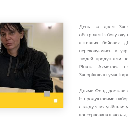
День за днем Запо
обстрілам із боку окуп
активних бойових ді
переховуючись в укр
людей продуктами пе
Ріната Ахметова п
Запоріжжя» гуманітар
Днями Фонд доставив 
із продуктовими набор
складу яких увійшли: м
консервована квасоля, 