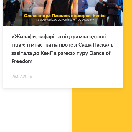
«Жи­ра­фи, са­фа­рі та під­трим­ка одно­лі­
тків»: гім­нас­тка на про­те­зі Саша Па­скаль
за­ві­та­ла до Кенії в рам­ках туру Dance of
Freedom
28.07.2026