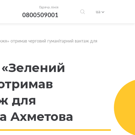
Гаряча лінія
ua
0800509001
іжжя» отримав черговий гуманітарний вантаж для
: «Зелений
 отримав
ж для
та Ахметова