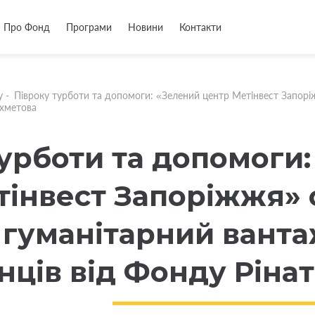
Про Фонд
Програми
Новини
Контакти
у
-
Півроку турботи та допомоги: «Зелений центр Метінвест Запор
Ахметова
турботи та допомоги
тінвест Запоріжжя»
 гуманітарний ванта
нців від Фонду Ріна