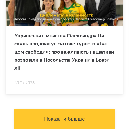
Укра­їн­ська гім­нас­тка Оле­ксан­дра Па­
скаль про­дов­жує сві­то­ве турне із «Тан­
цем сво­бо­ди»: про ва­жли­вість іні­ці­а­ти­ви
роз­по­ві­ли в По­соль­стві Укра­ї­ни в Бра­зи­
лії
30.07.2026
Показати більше