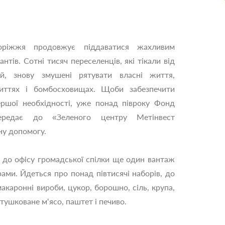
ріжжя продовжує піддаватися жахливим
антів. Сотні тисяч переселенців, які тікали від
й, знову змушені рятувати власні життя,
иттях і бомбосховищах. Щоби забезпечити
ршої необхідності, уже понад півроку Фонд
ередає до «Зеленого центру Метінвест
ну допомогу.
до офісу громадської спілки ще один вантаж
ами. Йдеться про понад півтисячі наборів, до
акаронні вироби, цукор, борошно, сіль, крупа,
тушковане м‘ясо, паштет і печиво.