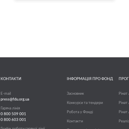
КОНТАКТИ
ІНФОРМАЦІЯ ПРО ФОНД
ПРО
E-mail
Засновник
Рінат
press@fdu.org.ua
Конкурси та тендери
Рінат
Гаряча лінія
Робота у Фонді
Рінат
0 800 509 001
0 800 603 001
Контакти
Реалі
Графік роботи гарячої лінії