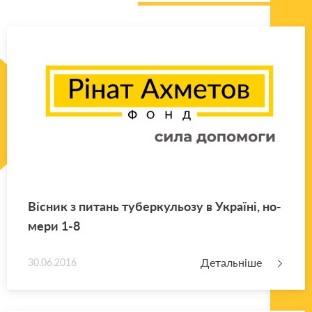
Ві­сник з пи­тань ту­бер­ку­льо­зу в Укра­ї­ні, но­
ме­ри 1-8
Детальніше
30.06.2016