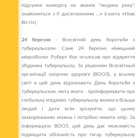
підсумок конкурсу на звання "людина року",
знайомиться з її досягненнями ...» (газета «Нові
Вісті»)
24 березня
- Всесвітній день боротьби з
туберкульозом. Саме 24 березня німецький
мікробіолог Роберт Кох оголосив про відкриття
збудника туберкульозу. За рішенням Всесвітньої
організації охорони здоров'я (ВООЗ), у всьому
світі в цей день відзначають День боротьби з
туберкульозом, мета якого - проінформувати про
глобальну епідемію туберкульозу якомога більше
людей і дати всім зрозуміти, що цьому
захворюванню можна і потрібно чинити опір. За
інформацією ВООЗ, цей день дає можливість
підвищити обізнаність про тягар туберкульозу