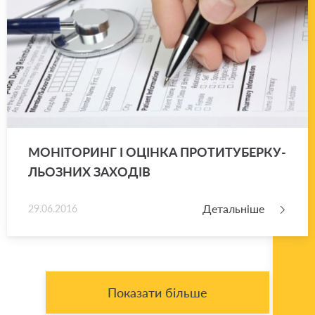
МО­НІ­ТО­РИНГ І ОЦІН­КА ПРО­ТИ­ТУ­БЕР­КУ­
ЛЬО­ЗНИХ ЗА­ХО­ДІВ
Детальніше
29.06.2016
Показати більше