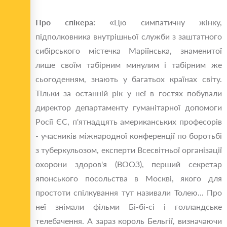
Про спікера:
«Цю симпатичну жінку,
підполковника внутрішньої служби з заштатного
сибірського містечка Маріїнська, знаменитої
лише своїм табірним минулим і табірним же
сьогоденням, знають у багатьох країнах світу.
Тільки за останній рік у неї в гостях побували
директор департаменту гуманітарної допомоги
Росії ЄС, п'ятнадцять американських професорів
- учасників міжнародної конференції по боротьбі
з туберкульозом, експерти Всесвітньої організації
охорони здоров'я (ВООЗ), перший секретар
японського посольства в Москві, якого для
простоти спілкування тут називали Толею... Про
неї знімали фільми Бі-бі-сі і голландське
телебачення. А зараз король Бельгії, визначаючи