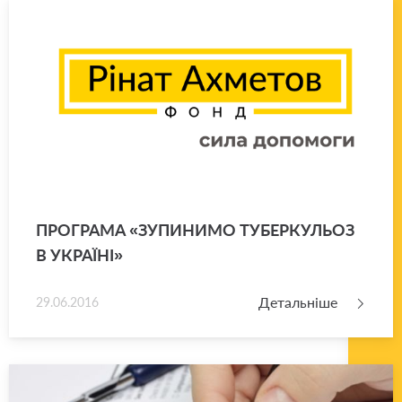
ПРО­ГРА­МА «ЗУ­ПИ­НИ­МО ТУ­БЕР­КУ­ЛЬОЗ
В УКРА­Ї­НІ»
Детальніше
29.06.2016