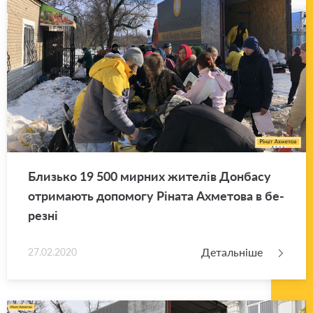
Близь­ко 19 500 мир­них жи­те­лів Дон­ба­су
отри­ма­ють до­по­мо­гу Рі­на­та Ахме­то­ва в бе­
ре­зні
Детальніше
27.02.2020