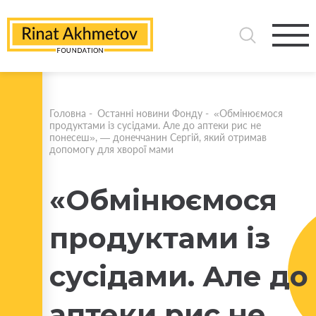
Головна
-
Останні новини Фонду
-
«Обмінюємося
продуктами із сусідами. Але до аптеки рис не
понесеш», — донеччанин Сергій, який отримав
допомогу для хворої мами
«Обмінюємося
продуктами із
сусідами. Але до
аптеки рис не