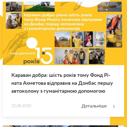
Ка­ра­ван добра: шість років тому Фонд Рі­
на­та Ахме­то­ва від­пра­вив на Дон­бас першу
ав­то­ко­ло­ну з гу­ма­ні­тар­ною до­по­мо­гою
Детальніше
22.08.2020