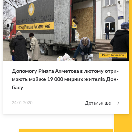
До­по­мо­гу Рі­на­та Ахме­то­ва в лю­то­му отри­
ма­ють майже 19 000 мир­них жи­те­лів Дон­
ба­су
Детальніше
24.01.2020