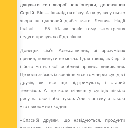
дякувати син хворої пенсіонерки, донеччанин
Сергій. Він — інвалід на візку.
А на руках у нього
хвора на цукровий діабет мати. Лежача. Надії
Іллівні — 85. Кілька років тому загострення
недуги прикувало її до ліжка.
Донецьк сім’я Алексашкіних, зі зрозумілих
причин, покинути не могла. І для таких, як Сергій
і його мати, свої, особливі правила виживання.
Це коли зв’язок із зовнішнім світом через сусідів і
друзів, які все ще підтримують, і старий
телевізор. А ще коли міняєш у сусідів півкіло
рису на овочі або цукор. Але в аптеку з такою
«готівкою» не сходиш.
«Спасибі друзям, що навідуються, продукти
приносять. Ми гуманітарку коли отримуємо —