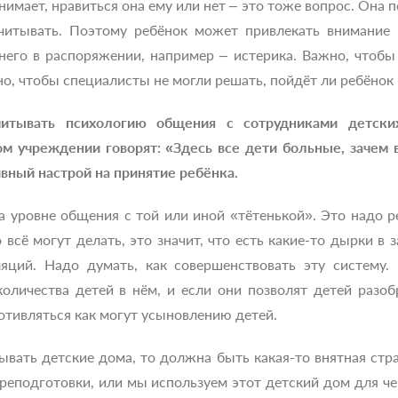
понимает, нравиться она ему или нет – это тоже вопрос. Она
читывать. Поэтому ребёнок может привлекать внимание
 него в распоряжении, например – истерика. Важно, чтоб
но, чтобы специалисты не могли решать, пойдёт ли ребёнок 
тывать психологию общения с сотрудниками детских
м учреждении говорят: «Здесь все дети больные, зачем 
вный настрой на принятие ребёнка.
а уровне общения с той или иной «тётенькой». Это надо р
о всё могут делать, это значит, что есть какие-то дырки в
яций. Надо думать, как совершенствовать эту систему. 
количества детей в нём, и если они позволят детей разоб
ротивляться как могут усыновлению детей.
рывать детские дома, то должна быть какая-то внятная ст
реподготовки, или мы используем этот детский дом для че