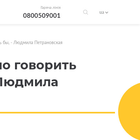
Гаряча лінія
ua
0800509001
сь бы, - Людмила Петрановская
но говорить
 Людмила