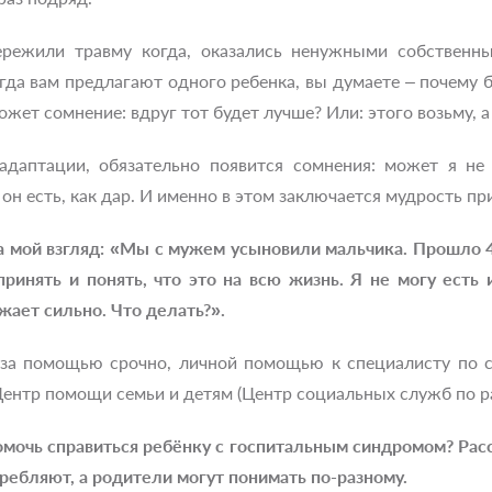
режили травму когда, оказались ненужными собственны
гда вам предлагают одного ребенка, вы думаете – почему б
ложет сомнение: вдруг тот будет лучше? Или: этого возьму, 
 адаптации, обязательно появится сомнения: может я не
он есть, как дар. И именно в этом заключается мудрость п
на мой взгляд: «Мы с мужем усыновили мальчика. Прошло 4
принять и понять, что это на всю жизнь. Я не могу есть
жает сильно. Что делать?».
за помощью срочно, личной помощью к специалисту по се
ентр помощи семьи и детям (Центр социальных служб по р
омочь справиться ребёнку с госпитальным синдромом? Рас
ребляют, а родители могут понимать по-разному.