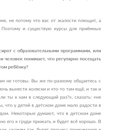
емя, не потому что вас от жалости плющит, а
т? Поэтому и существую курсы для приёмных
сирот с образовательными программами, или
и человек понимает, что регулярно посещать
этом ребёнку?
сам не готовы. Вы же по-разному общаетесь с
очь вынести коляски и что-то там ещё, и так и
 ли ты к нам в следующий раз?», сказать: «не
, что у детей в детском доме мало радости в
й дом. Некоторые думают, что в детском доме
о его к груди прижать и будет всё хорошо. В
ым, скажем так, будет процесс прижимания к