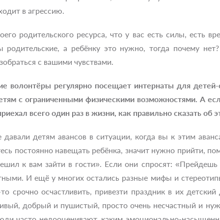
ходит в агрессию.
го родительского ресурса, что у вас есть силы, есть вр
лы родительские, а ребёнку это нужно, тогда почему не
зобраться с вашими чувствами.
гие волонтёры регулярно посещает интернаты для детей-
етям с ограниченными физическими возможностями. А есл
приехал всего один раз в жизни, как правильно сказать об 
е давали детям авансов в ситуации, когда вы к этим аван
есь постоянно навещать ребёнка, значит нужно прийти, пом
решил к вам зайти в гости». Если они спросят: «Прейдешь
тными. И ещё у многих остались разные мифы и стереотипы
-то срочно осчастливить, привезти праздник в их детски
ивый, добрый и пушистый, просто очень несчастный и нужн
люди часто недооценивают, каким эмоционально-насыщенн