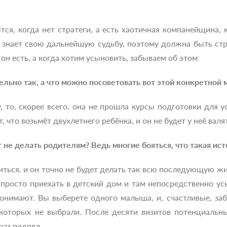
ся, когда нет стратеги, а есть хаотичная компанейщина, к
е знает свою дальнейшую судьбу, поэтому должна быть ст
он есть, а когда хотим усыновить, забываем об этом
тельно так, а что можно посоветовать вот этой конкретной 
, то, скорее всего, она не прошла курсы подготовки для 
, что возьмёт двухлетнего ребёнка, и он не будет у неё валя
т не делать родителям? Ведь многие бояться, что такая ис
иться, и он точно не будет делать так всю последующую ж
 просто приехать в детский дом и там непосредственно ус
онимают. Вы выберете одного малыша, и, счастливые, забе
 которых не выбрали. После десяти визитов потенциальн
раз подряд.