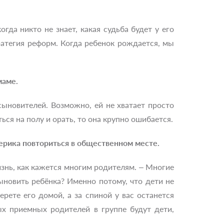
огда никто не знает, какая судьба будет у его
ратегия реформ. Когда ребенок рождается, мы
маме.
усыновителей. Возможно, ей не хватает просто
ться на полу и орать, то она крупно ошибается.
терика повториться в общественном месте.
изнь, как кажется многим родителям. – Многие
ыновить ребёнка? Именно потому, что дети не
рете его домой, а за спиной у вас останется
ых приемных родителей в группе будут дети,