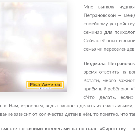
Мне выпала чудна
Петрановской
– межд
семейному устройств
семинар для психоло
Сейчас её опыт и зна
семьями переселенцев
Людмила Петрановск
время ответить на в
Кстати, много важно
приёмный ребёнок», «Т
«Что делать, если
. Нам, взрослым, ведь главное, сделать их счастливыми, 
ование зависит от количества детей в нём, то понятно, что
вместе со своими коллегами на портале «Сиротству – н