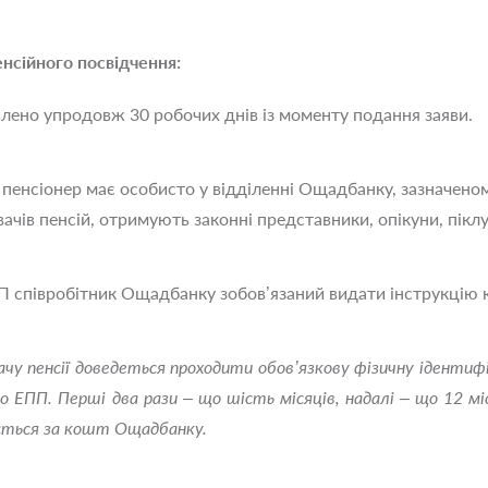
нсійного посвідчення:
лено упродовж 30 робочих днів із моменту подання заяви.
енсіонер має особисто у відділенні Ощадбанку, зазначеному 
ачів пенсій, отримують законні представники, опікуни, пікл
П співробітник Ощадбанку зобов’язаний видати інструкцію 
чу пенсії доведеться проходити обов’язкову фізичну ідентиф
о ЕПП.
Перші два рази – що шість місяців, надалі – що 12 мі
ається за кошт Ощадбанку.