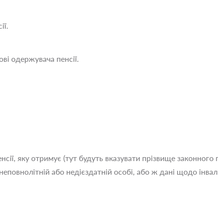
ії.
ові одержувача пенсії.
нсії, яку отримує (тут будуть вказувати прізвище законного
неповнолітній або недієздатній особі, або ж дані щодо інвалі