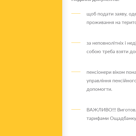
щоб подати заяву, од
проживання на територ
за неповнолітніх і не
собою треба взяти док
пенсіонери віком пона
управління пенсійног
допомогти.
ВАЖЛИВО!!! Виготовле
тарифами Ощадбанку