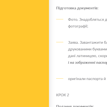
Підготовка документів:
Фото. Знадобляться д
фотографії;
Заява. Завантажити бл
друкованими буквами. 
дані латиницею, ско
і на
зображенні
паспо
оригінали паспорта й
КРОК 2
Подання документів: