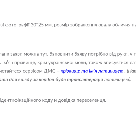
ві фотографії 30*25 мм, розмір зображення овалу обличчя 
анк заяви можна тут. Заповнити Заяву потрібно від руки, чі
Ім’я і прізвище, крім української мови, також вписується л
ристайтеся сервісом ДМС –
прізвище
та
ім’я
латиницею
.
(На
рта
для
виїзду
за
кордон
буде
транслітерація
латиницею).
 ідентифікаційного коду й довідка переселенця.