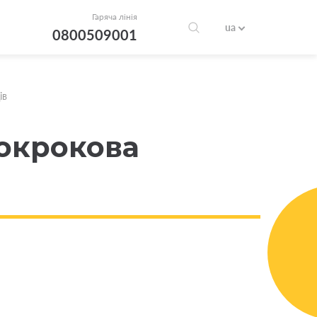
Гаряча лінія
ua
0800509001
ів
покрокова