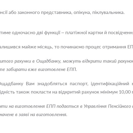
сії або законного представника, опікуна, піклувальника.
име одночасно дві функції – платіжної картки й посвідченн
алишився майже місяць, то починаємо процес отримання ЕП
ритого рахунки в Ощадбанку, можуть відкрити такий рахунок 
ете забирати вже виготовлене ЕПП.
щадбанку Вам знадобляться паспорт, ідентифікаційний к
ідність також покласти на відкритий рахунок мінімум 10,00 
ти на виготовлення ЕПП подається в Управління Пенсійного 
начене в заяві на виготовлення.