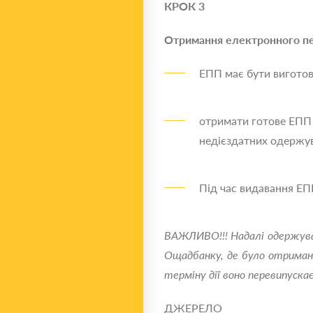
КРОК 3
Отримання електронного пе
ЕПП має бути виготов
отримати готове ЕПП п
недієздатних одержув
Під час видавання ЕП
ВАЖЛИВО!!!
Надалі одержува
Ощадбанку, де було отриман
терміну дії воно перевипуск
ДЖЕРЕЛО