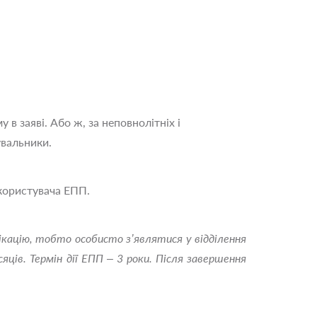
в заяві. Або ж, за неповнолітніх і
увальники.
користувача ЕПП.
ікацію, тобто особисто з’являтися у відділення
сяців.
Термін дії ЕПП – 3 роки.
Після завершення