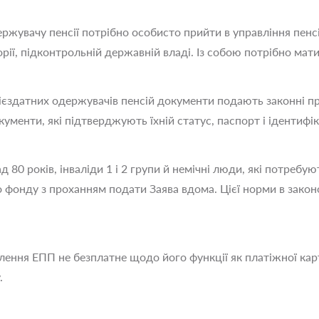
ержувачу пенсії потрібно особисто прийти в управління пен
ії, підконтрольній державній владі. Із собою потрібно мат
дієздатних одержувачів пенсій документи подають законні пре
ументи, які підтверджують їхній статус, паспорт і ідентифік
д 80 років, інваліди 1 і 2 групи й немічні люди, які потреб
о фонду з проханням подати Заява вдома. Цієї норми в закон
ння ЕПП не безплатне щодо його функції як платіжної карт
.