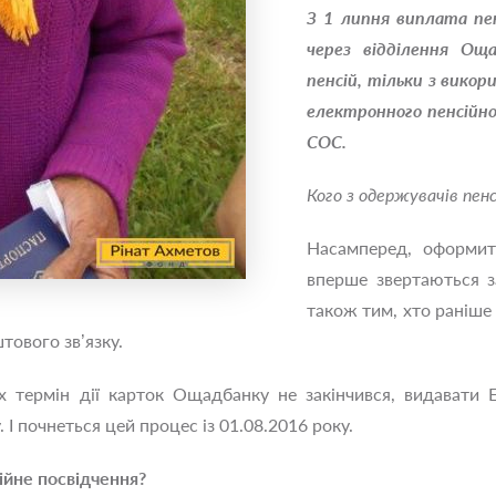
З 1 липня виплата пе
через відділення Оща
пенсій, тільки з вико
електронного пенсійно
СОС.
Кого з одержувачів пен
Насамперед, оформит
вперше звертаються за
також тим, хто раніше 
тового зв’язку.
х термін дії карток Ощадбанку не закінчився, видавати 
І почнеться цей процес із 01.08.2016 року.
ійне посвідчення?