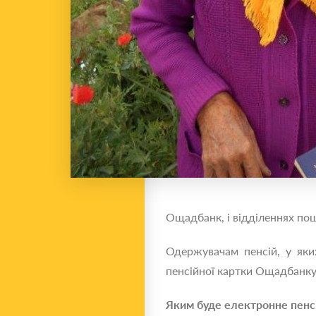
Ощадбанк, і відділеннях пош
Одержувачам пенсій, у яки
пенсійної картки Ощадбанку. 
Яким буде електронне пенс