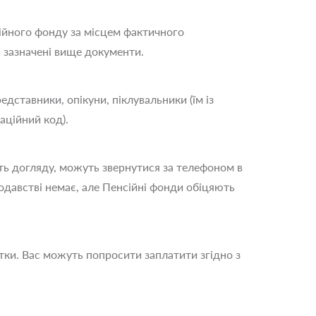
сійного фонду за місцем фактичного
и зазначені вище документи.
дставники, опікуни, піклувальники (їм із
аційний код).
ують догляду, можуть звернутися за телефоном в
одавстві немає, але Пенсійні фонди обіцяють
ки. Вас можуть попросити заплатити згідно з