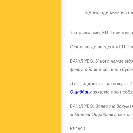
підпис одержувача пен
За правилами, ЕПП виконуват
Оскільки до введення ЕПП з
ВАЖЛИВО!
У кого немає від
фонду, або ж тоді, коли буд
Для відкриття рахунку в О
Ощадбанк
заявляє про необх
ВАЖЛИВО!
Заява та докумен
відділенні Ощадбанку, яке заз
КРОК 1.