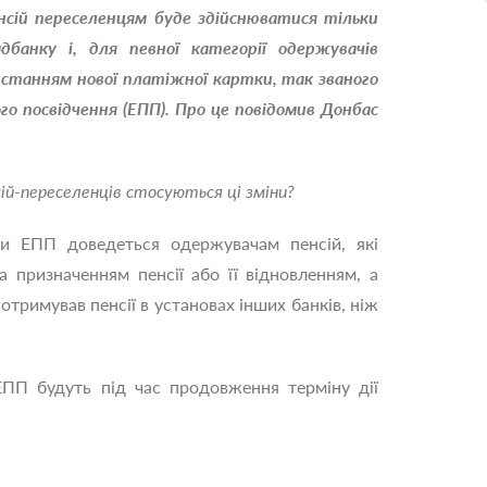
нсій переселенцям буде здійснюватися тільки
дбанку і, для певної категорії одержувачів
ристанням нової платіжної картки, так званого
го посвідчення (ЕПП).
Про це повідомив Донбас
сій-переселенців стосуються ці зміни?
и ЕПП доведеться одержувачам пенсій, які
 призначенням пенсії або її відновленням, а
отримував пенсії в установах інших банків, ніж
ЕПП будуть під час продовження терміну дії