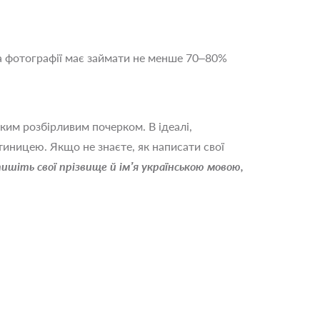
на фотографії має займати не менше 70–80%
тким розбірливим почерком. В ідеалі,
атиницею. Якщо не знаєте, як написати свої
пишіть
свої
прізвище
й
ім’я
українською
мовою
,