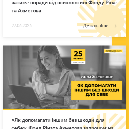
ва­ти­ся: по­ра­ди від пси­хо­ло­ги­ні Фонду Рі­на­
та Ахме­то­ва
Детальніше
27.06.2026
«Як до­по­ма­га­ти іншим без шкоди для
себе»: Фонд Рі­на­та Ахме­то­ва за­про­шує на