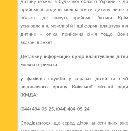
дитину можна з будь-якої області України; - до
прийомної родини можна взяти дитину лише з
області, де живуть прийомні батьки. Крім
усиновлення, можливі й інші форми влаштування
дитини ‒ опіка, прийомна сім’я тощо. Вони
вказані в анкеті.
Детальну інформацію щодо влаштування дітей
можна отримати
у фахівців служби у справах дітей та сім’ї
виконавчого органу Київської міської ради
(КМДА):
(044) 484-05-25, (044) 484-05-24.
Сподіваємося, що серед діток, анкети яких вже
завантажені на наш портал, знайдеться саме та