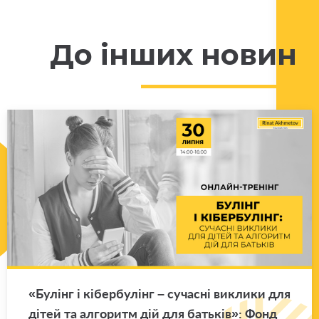
До інших новин
«Бу­лінг і кі­бер­бу­лінг – су­ча­сні ви­кли­ки для
дітей та ал­го­ритм дій для ба­тьків»: Фонд