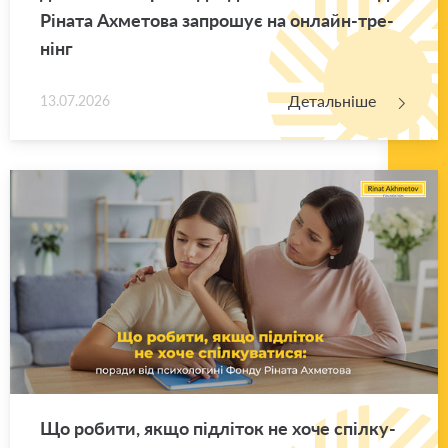
Рі­на­та Ахме­то­ва за­про­шує на он­лайн-тре­
нінг
Детальніше
13.07.2026
Що ро­би­ти, якщо під­лі­ток не хоче спіл­ку­