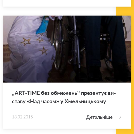
„ART-TIME без обме­жень” пре­зен­тує ви­
ста­ву «Над часом» у Хмель­ни­цько­му
Детальніше
18.02.2015