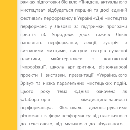
рамках підготовки бієнале «Тиждень актуального
мистецтва» відбудеться перший та досі єдиний
фестиваль перформансу в Україні «Дні мистецтва
перформанс у Львові» за підтримки програми
грнатів і3. Упродовж двох тижнів Львів
наповнять перформанси, лекції, зустрічі з
визнаними митцями, виступи театрів сучасної
пластики, майстер-класи з контактної
імпровізації, школа арт-критики, різножанрові
проекти і виставки, презентації «Українського
Зрізу» та низка паралельних мистецьких подій.
Цього року тема «Днів» означена як
«Лабораторія міждисциплінарності
перформансу». Фестиваль демонструватиме
різноманіття форм перформансу: від пластичного
до текстового, від музичного до візуального…