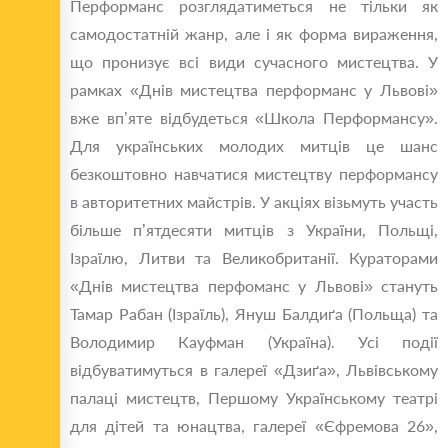
Перформанс розглядатиметься не тільки як
самодостатній жанр, але і як форма вираження,
що пронизує всі види сучасного мистецтва. У
рамках «Днів мистецтва перформанс у Львові»
вже вп’яте відбудеться «Школа Перформансу».
Для українських молодих митців це шанс
безкоштовно навчатися мистецтву перформансу
в авторитетних майстрів. У акціях візьмуть участь
більше п’ятдесяти митців з України, Польщі,
Ізраїлю, Литви та Великобританії. Кураторами
«Днів мистецтва перфоманс у Львові» стануть
Тамар Рабан (Ізраїль), Януш Балдиґа (Польща) та
Володимир Кауфман (Україна). Усі події
відбуватимуться в галереї «Дзиґа», Львівському
палаці мистецтв, Першому Українському театрі
для дітей та юнацтва, галереї «Єфремова 26»,