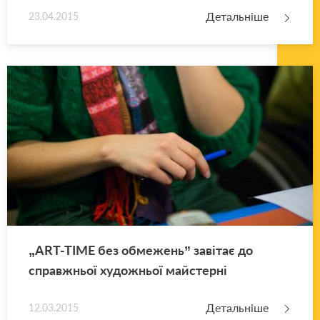
Детальніше
23.04.2015
„ART-TIME без обме­жень” за­ві­тає до
справ­жньої ху­до­жньої май­стер­ні
Детальніше
12.03.2015