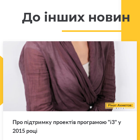
До інших новин
Про під­трим­ку про­е­ктів про­гра­мою "і3" у
2015 році