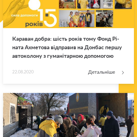
Ка­ра­ван добра: шість років тому Фонд Рі­
на­та Ахме­то­ва від­пра­вив на Дон­бас першу
ав­то­ко­ло­ну з гу­ма­ні­тар­ною до­по­мо­гою
Детальніше
22.08.2020