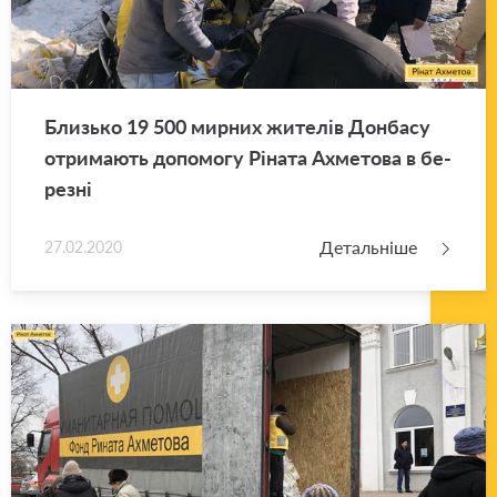
Близь­ко 19 500 мир­них жи­те­лів Дон­ба­су
отри­ма­ють до­по­мо­гу Рі­на­та Ахме­то­ва в бе­
ре­зні
Детальніше
27.02.2020