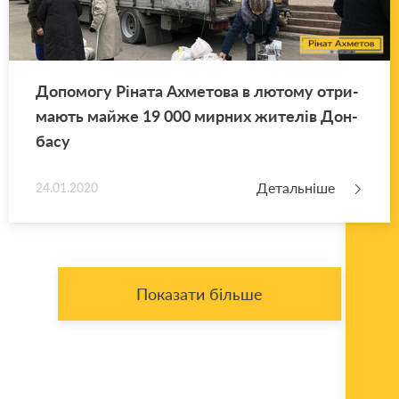
До­по­мо­гу Рі­на­та Ахме­то­ва в лю­то­му отри­
ма­ють майже 19 000 мир­них жи­те­лів Дон­
ба­су
Детальніше
24.01.2020
Показати більше