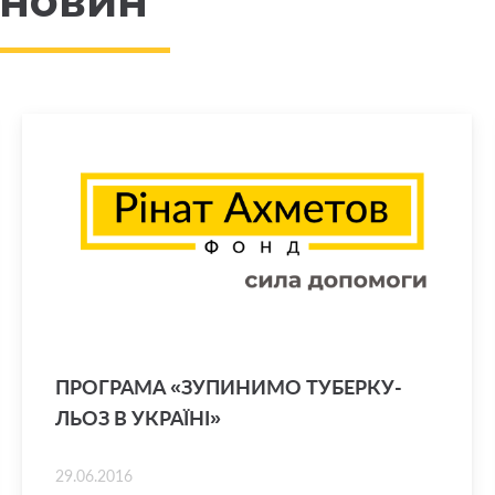
 новин
ПРО­ГРА­МА «ЗУ­ПИ­НИ­МО ТУ­БЕР­КУ­
ЛЬОЗ В УКРА­Ї­НІ»
29.06.2016