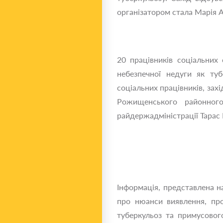
організатором стала Марія 
20 працівників соціальних
небезпечної недуги як туб
соціальних працівників, за
Рожищенського районног
райдержадміністрації Тарас
Інформація, представлена на
про нюанси виявлення, про
туберкульоз та примусовог