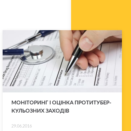
МО­НІ­ТО­РИНГ І ОЦІН­КА ПРО­ТИ­ТУ­БЕР­
КУ­ЛЬО­ЗНИХ ЗА­ХО­ДІВ
29.06.2016