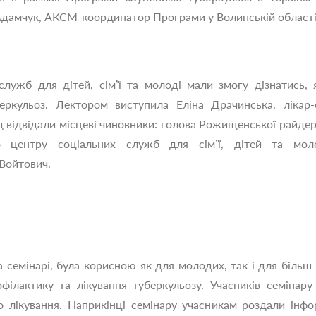
Адамчук, АКСМ-координатор Програми у Волинській області
 служб для дітей, сім’ї та молоді мали змогу дізнатись
еркульоз. Лектором виступила Еліна Драчинська, лікар
хід відвідали місцеві чиновники: голова Рожищенської райд
о центру соціальних служб для сім’ї, дітей та мо
 Войтович.
 семінарі, була корисною як для молодих, так і для більш д
філактику та лікування туберкульозу. Учасників семінару
о лікування. Наприкінці семінару учасникам роздали інф