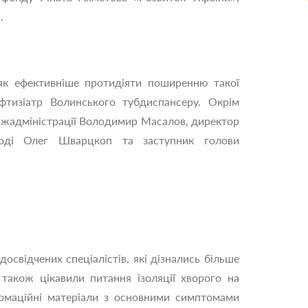
.
, як ефективніше протидіяти поширенню такої
-фтизіатр Волинського тубдиспансеру. Окрім
ержадміністрації Володимир Масалов, директор
лоді Олег Шварцкоп та заступник голови
освідчених спеціалістів, які дізнались більше
 також цікавили питання ізоляції хворого на
ормаційні матеріали з основними симптомами