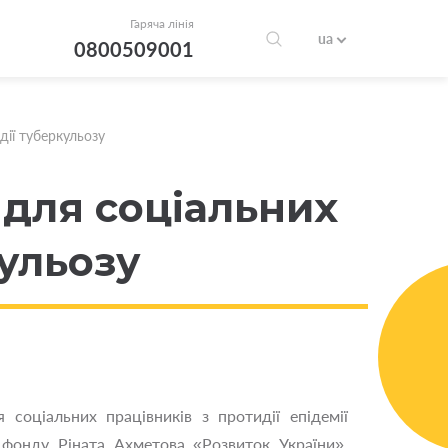
Гаряча лінія
ua
0800509001
дії туберкульозу
 для соціальних
кульозу
соціальних працівників з протидії епідемії
 фонду Ріната Ахметова «Розвиток України»,