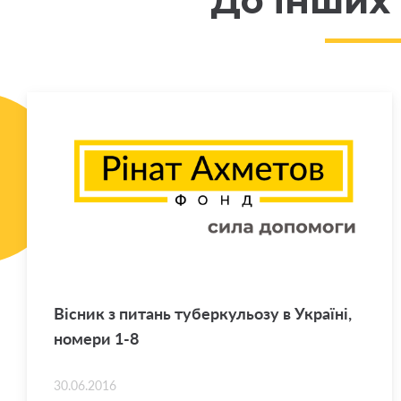
До інших
Ві­сник з пи­тань ту­бер­ку­льо­зу в Укра­ї­ні,
но­ме­ри 1-8
30.06.2016