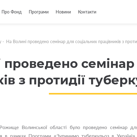
Про Фонд
Програми
Новини
Контакти
у
-
На Волині проведено семінар для соціальних працівників з проти
і проведено семінар
ів з протидії тубер
Рожище Волинської області було проведено семінар для 
вся в рамках Програми «Зупинимо туберкульоз в Україні»