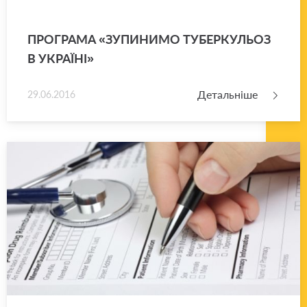
ПРО­ГРА­МА «ЗУ­ПИ­НИ­МО ТУ­БЕР­КУ­ЛЬОЗ
В УКРА­Ї­НІ»
Детальніше
29.06.2016