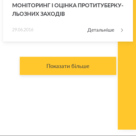
МО­НІ­ТО­РИНГ І ОЦІН­КА ПРО­ТИ­ТУ­БЕР­КУ­
ЛЬО­ЗНИХ ЗА­ХО­ДІВ
Детальніше
29.06.2016
Показати більше