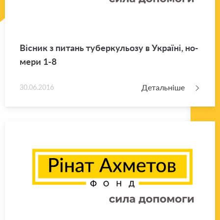
Ві­сник з пи­тань ту­бер­ку­льо­зу в Укра­ї­ні, но­
ме­ри 1-8
Детальніше
30.06.2016