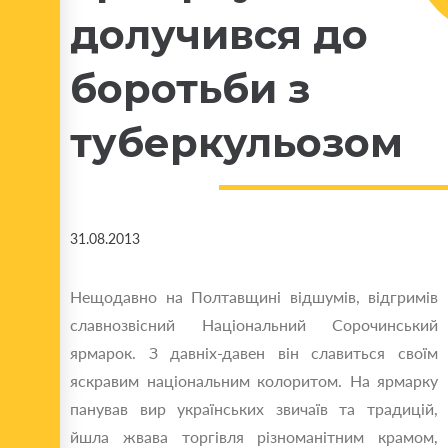
долучився до
боротьби з
туберкульозом
31.08.2013
Нещодавно на Полтавщині відшумів, відгримів
славнозвісний Національний Сорочинський
ярмарок. З давніх-давен він славиться своїм
яскравим національним колоритом. На ярмарку
панував вир українських звичаїв та традицій,
йшла жвава торгівля різноманітним крамом,