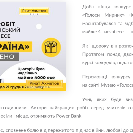
Добіг кінця конкурс
«Голоси Мирних» Фо
масштабувався та відб
майже 4 тисячі есе — ц
Як і щороку, він розп
Протягом понад двох
курсі коледжів, педагог
Переможці конкурсу 
на сайті Музею «Голос
Учні, яких буде ви
тгодинники. Автори найкращих робіт серед учителів отр
осіли І місце, отримають Power Bank.
с, сповнене болю від пережитого під час війни, любові до с