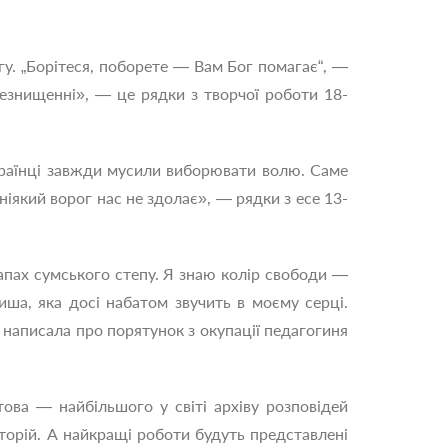
. „Борітеся, поборете — Вам Бог помагає“, —
 незнищенні», — це рядки з творчої роботи 18-
країнці завжди мусили виборювати волю. Саме
ніякий ворог нас не здолає», — рядки з есе 13-
запах сумського степу. Я знаю колір свободи —
ша, яка досі набатом звучить в моєму серці.
написала про порятунок з окупації педагогиня
ва — найбільшого у світі архіву розповідей
сторій. А найкращі роботи будуть представлені