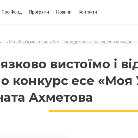
Про Фонд
Програми
Новини
Контакти
у
-
«Ми обов’язково вистоїмо і відродимось»: завершено конкурс ес
язково вистоїмо і в
о конкурс есе «Моя 
ната Ахметова