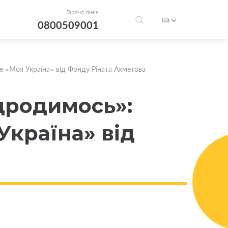
Гаряча лінія
ua
0800509001
е «Моя Україна» від Фонду Ріната Ахметова
ідродимось»:
Україна» від