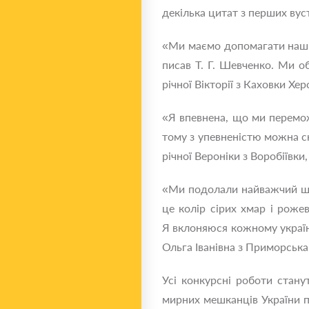
декілька цитат з перших вуст
«Ми маємо допомагати нашій
писав Т. Г. Шевченко. Ми об
річної Вікторії з Каховки Хер
«Я впевнена, що ми перемо
тому з упевненістю можна ск
річної Вероніки з Воробіївки
«Ми подолали найважчий шлях
це колір сірих хмар і роже
Я вклоняюся кожному україн
Ольга Іванівна з Приморська 
Усі конкурсні роботи стан
мирних мешканців України пр