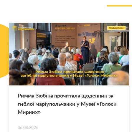
Римма Зю­бі­на про­чи­та­ла що­ден­ник за­
ги­блої ма­рі­у­поль­чан­ки у Музеї «Го­ло­си
Мир­них»
06.08.2026