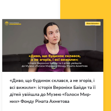
«Диво, що бу­ди­нок склав­ся, а не зго­рів, і
всі ви­жи­ли»: істо­рія Ве­ро­ні­ки Байди та її
дітей уві­йшла до Музею «Го­ло­си Мир­
них» Фонду Рі­на­та Ахме­то­ва