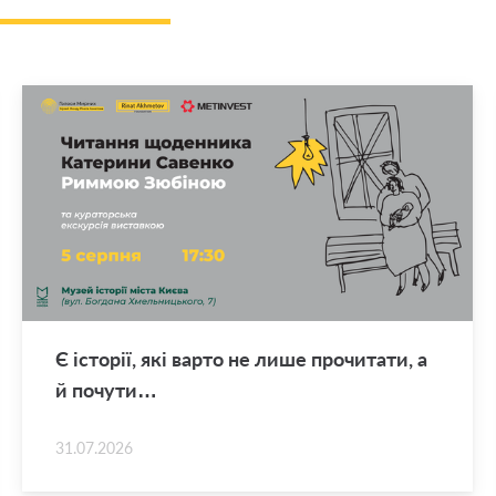
Є істо­рії, які варто не лише про­чи­та­ти, а
й по­чу­ти…
31.07.2026