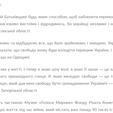
.
 Батьківщині будь-яким способом, щоб наблизити перемогу
ов’язково вистоїмо і відродимось, бо українці незламні і
сонської області.
жемо та відбудуємо все, що було зруйновано і знищено. У
азати, що свобода знову буде володіти теренами України, і 
, що на Одещині.
 у житті. І тепер я знаю ціну волі, я знаю її запах — це 
вого призахідного сонця. Я знаю мелодію свободи — це ти
цю, який дав мені свободу бути громадянином України!» — 
Запорізької області.
уть частиною Музею «Голоси Мирних» Фонду Ріната Ахмето
о життя під час війни, який містить вже понад 90 тисяч і