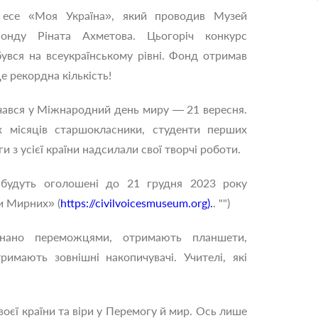
 есе «Моя Україна», який проводив Музей
нду Ріната Ахметова. Цьогоріч конкурс
увся на всеукраїнському рівні. Фонд отримав
е рекордна кількість!
очався у Міжнародний день миру — 21 вересня.
 місяців старшокласники, студенти перших
и з усієї країни надсилали свої творчі роботи.
будуть оголошені до 21 грудня 2023 року
и Мирних» (
https://civilvoicesmuseum.org).
. "‌")
знано переможцями, отримають планшети,
имають зовнішні накопичувачі. Учителі, які
воєї країни та віри у Перемогу й мир. Ось лише