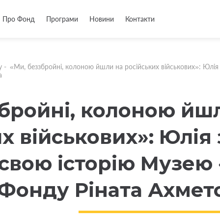
Про Фонд
Програми
Новини
Контакти
у
-
«Ми, беззбройні, колоною йшли на російських військових»: Юлі
а
збройні, колоною йш
х військових»: Юлія
свою історію Музею
Фонду Ріната Ахмет