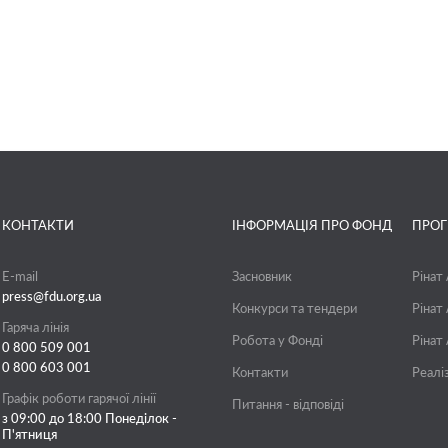
КОНТАКТИ
ІНФОРМАЦІЯ ПРО ФОНД
ПРО
E-mail
Засновник
Рінат
press@fdu.org.ua
Конкурси та тендери
Рінат
Гаряча лінія
Робота у Фонді
Рінат
0 800 509 001
0 800 603 001
Контакти
Реалі
Графік роботи гарячої лінії
Питання - відповіді
з 09:00 до 18:00 Понеділок -
П'ятниця