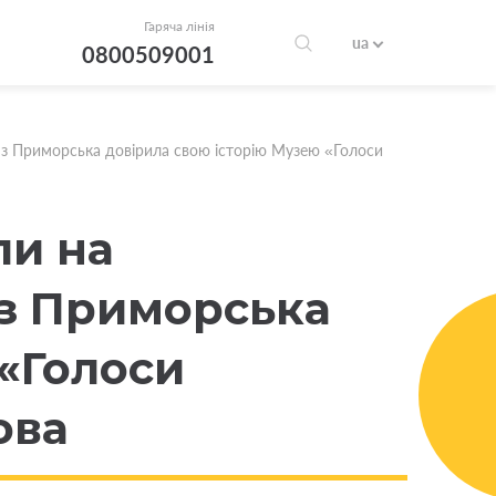
Гаряча лінія
ua
0800509001
я з Приморська довірила свою історію Музею «Голоси
ли на
 з Приморська
 «Голоси
ова