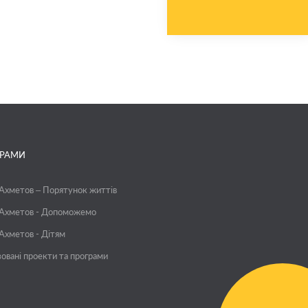
ГРАМИ
 Ахметов – Порятунок життів
 Ахметов - Допоможемо
 Ахметов - Дітям
зовані проекти та програми