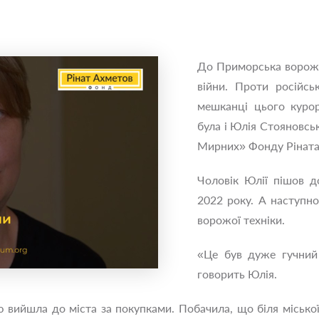
До Приморська ворожа
війни. Проти російсь
мешканці цього курор
була і Юлія Стояновсь
Мирних» Фонду Ріната
Чоловік Юлії пішов 
2022 року. А наступн
ворожої техніки.
«Це був дуже гучний 
говорить Юлія.
ою вийшла до міста за покупками. Побачила, що біля місько