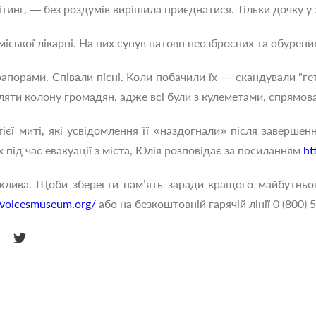
тинг, — без роздумів вирішила приєднатися. Тільки дочку у
я міської лікарні. На них сунув натовп неозброєних та обурени
орами. Співали пісні. Коли побачили їх — скандували "геть".
іляти колону громадян, адже всі були з кулеметами, спрямов
ієї миті, які усвідомлення її «наздогнали» після завершенн
 під час евакуації з міста, Юлія розповідає за посиланням
ht
ажлива. Щоби зберегти пам’ять заради кращого майбутньо
vilvoicesmuseum.org/
або на безкоштовній гарячій лінії 0 (800) 