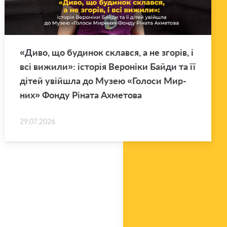
«Диво, що бу­ди­нок склав­ся, а не зго­рів, і
всі ви­жи­ли»: істо­рія Ве­ро­ні­ки Байди та її
дітей уві­йшла до Музею «Го­ло­си Мир­
них» Фонду Рі­на­та Ахме­то­ва
29.07.2026