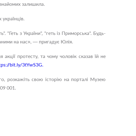
 знайомих залишила.
х українців.
 "Геть з України", "геть із Приморська". Будь-
аними на нас», — пригадує Юлія.
я акції протесту, та чому чоловік сказав їй не
tps://bit.ly/3tYwS3G.
го, розкажіть свою історію на порталі Музею
509 001.