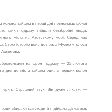
 колона зайшла в перші дні повномасштабної
ких танків одразу вийшли беззбройні люди,
тного міста на Азовському морі. Серед них
ка. Свою історію вона довірила Музею «Голоси
 Ахметова.
добровольцем на фронт одразу — 25 лютого
ого дня до міста зайшла одна з перших колон
гуркіт. Страшний звук. Він дуже лякав», —
ї ради збираються люди й підійшла дізнатися,