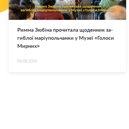
Римма Зю­бі­на про­чи­та­ла що­ден­ник за­
ги­блої ма­рі­у­поль­чан­ки у Музеї «Го­ло­си
Мир­них»
06.08.2026