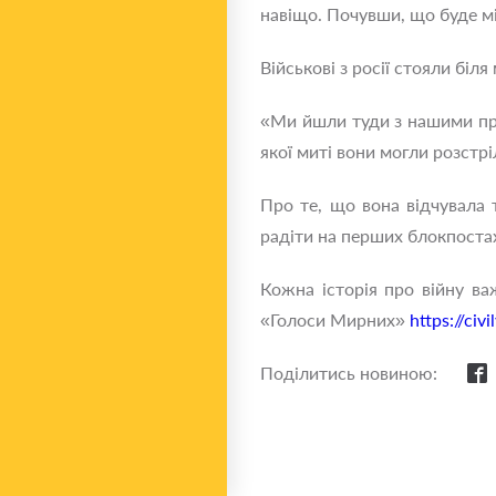
навіщо. Почувши, що буде мі
Військові з росії стояли біл
«Ми йшли туди з нашими прап
якої миті вони могли розстр
Про те, що вона відчувала т
радіти на перших блокпостах
Кожна історія про війну в
«Голоси Мирних»
https://ci
Поділитись новиною: