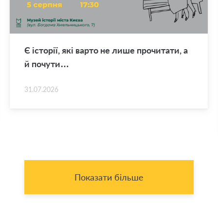
Є істо­рії, які варто не лише про­чи­та­ти, а
й по­чу­ти…
31.07.2026
Показати більше