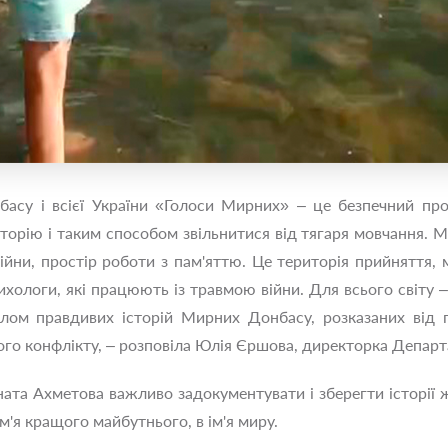
асу і всієї України «Голоси Мирних» ‒ це безпечний пр
торію і таким способом звільнитися від тягаря мовчання. 
йни, простір роботи з пам'яттю. Це територія прийняття, м
хологи, які працюють із травмою війни. Для всього світу 
лом правдивих історій Мирних Донбасу, розказаних від 
го конфлікту, ‒ розповіла Юлія Єршова, директорка Департ
ната Ахметова важливо задокументувати і зберегти історії 
м'я кращого майбутнього, в ім'я миру.