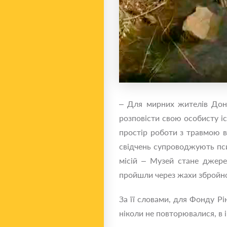
‒ Для мирних жителів Донб
розповісти свою особисту іс
простір роботи з травмою ві
свідчень супроводжують пси
місій ‒ Музей стане джере
пройшли через жахи збройно
За її словами, для Фонду Рі
ніколи не повторювалися, в і