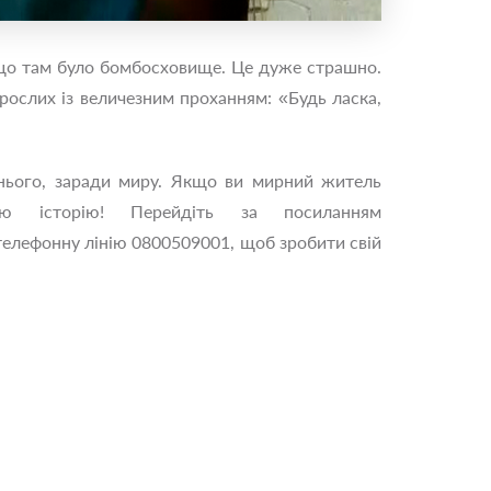
у що там було бомбосховище. Це дуже страшно.
орослих із величезним проханням: «Будь ласка,
нього, заради миру. Якщо ви мирний житель
ю історію! Перейдіть за посиланням
 телефонну лінію 0800509001, щоб зробити свій