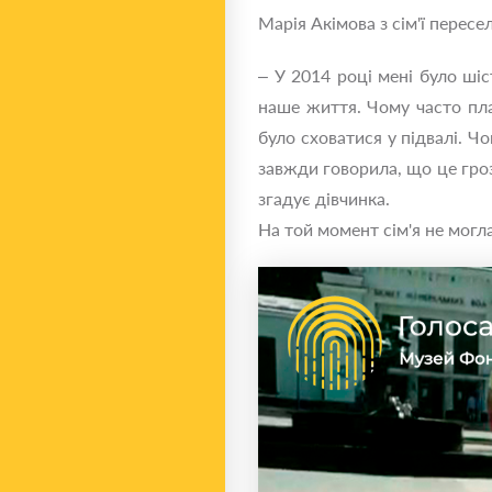
Марія Акімова з сім'ї пересе
‒ У 2014 році мені було шіс
наше життя. Чому часто пла
було сховатися у підвалі. Ч
завжди говорила, що це гроза
згадує дівчинка.
На той момент сім'я не могл