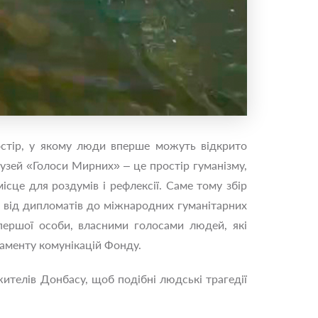
остір, у якому люди вперше можуть відкрито
Музей «Голоси Мирних» ‒ це простір гуманізму,
ісце для роздумів і рефлексії. Саме тому збір
‒ від дипломатів до міжнародних гуманітарних
першої особи, власними голосами людей, які
аменту комунікацій Фонду.
жителів Донбасу, щоб подібні людські трагедії