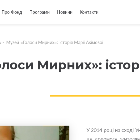
Про Фонд
Програми
Новини
Контакти
у
-
Музей «Голоси Мирних»: історія Марії Акімової
лоси Мирних»: істор
У 2014 році на сході У
на допомогу жителям