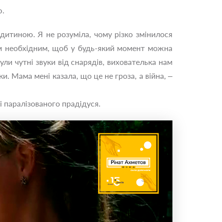
ю.
 дитиною. Я не розуміла, чому різко змінилося
ім необхідним, щоб у будь-який момент можна
ули чутні звуки від снарядів, вихователька нам
. Мама мені казала, що це не гроза, а війна, ‒
і паралізованого прадідуся.