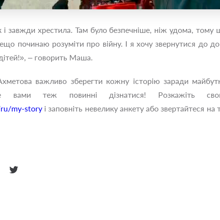
 і завжди хрестила. Там було безпечніше, ніж удома, том
дещо починаю розуміти про війну. І я хочу звернутися до д
дітей!», ‒ говорить Маша.
хметова важливо зберегти кожну історію заради майбут
е вами теж повинні дізнатися! Розкажіть сво
/ru/my-story
і заповніть невелику анкету або звертайтеся на