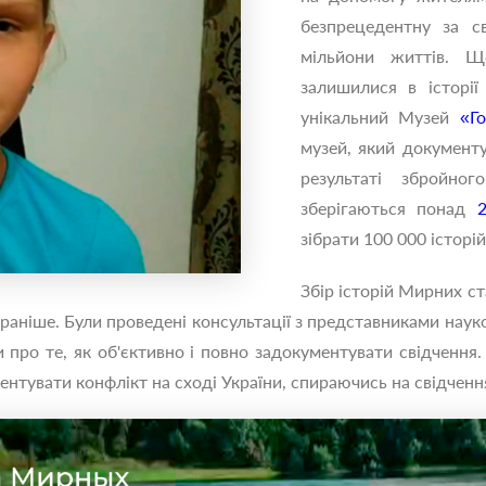
безпрецедентну за с
мільйони життів. 
залишилися в історі
унікальний Музей
«Г
музей, який документ
результаті збройн
зберігаються понад
2
зібрати 100 000 історій
Збір історій Мирних ст
раніше. Були проведені консультації з представниками нау
 про те, як об'єктивно і повно задокументувати свідчення
тувати конфлікт на сході України, спираючись на свідченн