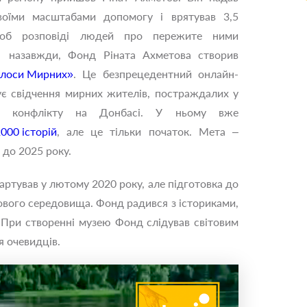
воїми масштабами допомогу і врятував 3,5
Щоб розповіді людей про пережите ними
ї назавжди, Фонд Ріната Ахметова створив
олоси Мирних»
. Це безпрецедентний онлайн-
ує свідчення мирних жителів, постраждалих у
ого конфлікту на Донбасі. У ньому вже
000 історій
, але це тільки початок. Мета ‒
 до 2025 року.
артував у лютому 2020 року, але підготовка до
кового середовища. Фонд радився з істориками,
. При створенні музею Фонд слідував світовим
я очевидців.