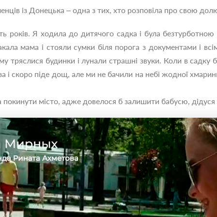
ленців із Донецька ‒ одна з тих, хто розповіла про свою дол
ть років. Я ходила до дитячого садка і була безтурботною
кала мама і стояли сумки біля порога з документами і вс
ому тряслися будинки і лунали страшні звуки. Коли в садку б
 і скоро піде дощ, але ми не бачили на небі жодної хмаринки
а покинути місто, адже довелося б залишити бабусю, дідуся 