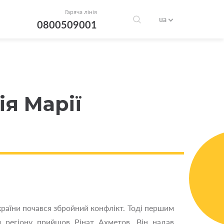
Гаряча лінія
ua
0800509001
ія Марії
країни почався збройний конфлікт. Тоді першим
 регіону прийшов Рінат Ахметов. Він надав