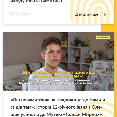
Фонду Рі­на­та Ахме­то­ва
Детальніше
29.07.2026
«Він но­ча­ми тікав на кла­до­ви­ще до мами й
сидів там»: істо­рія 12-рі­чно­го Івана з Оле­
шок уві­йшла до Музею «Го­ло­си Мир­них»