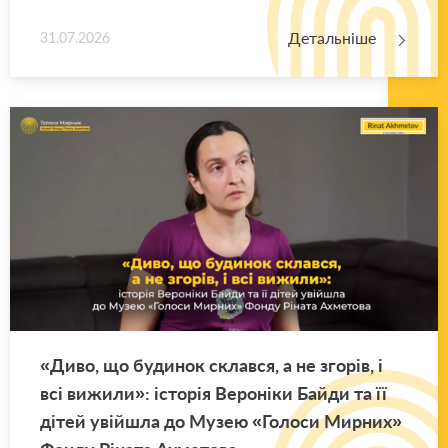
Детальніше
31.07.2026
«Диво, що бу­ди­нок склав­ся, а не зго­рів, і
всі ви­жи­ли»: істо­рія Ве­ро­ні­ки Байди та її
дітей уві­йшла до Музею «Го­ло­си Мир­них»