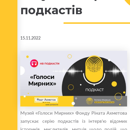
подкастів
15.11.2022
Музей «Голоси Мирних» Фонду Ріната Ахметова
запускає серію подкастів із інтерв'ю відомих
істориків, мислителів, митців щодо подій, що