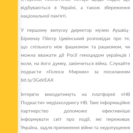
відбуваються в Україні, а також збереження
національної пам'яті.
У першому випуску директор музею Аушвіц-
Біркенау Пйотр Цивінський розповідає про те,
що спільного між фашизмом та рашизмом, чи
можна вважати дії Росії геноцидом українців і
коли, на його думку, закінчиться війна. Слухайте
подкасти «Голоси Мирних» за посиланням
bit.ly/3GeVEAX
Інтерв'ю виходитимуть на платформі «НВ
Подкасти» медіахолдингу НВ. Таке інформаційне
партнерство допоможе ефективніше
інформувати світ про події, які переживає
Україна, задля припинення війни та недопущення