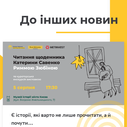
До інших новин
Є істо­рії, які варто не лише про­чи­та­ти, а й
по­чу­ти…