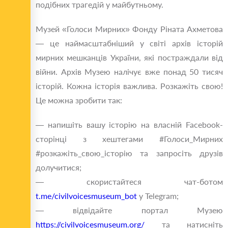
подібних трагедій у майбутньому.
Музей «Голоси Мирних» Фонду Ріната Ахметова
— це наймасштабніший у світі архів історій
мирних мешканців України, які постраждали від
війни. Архів Музею налічує вже понад 50 тисяч
історій. Кожна історія важлива. Розкажіть свою!
Це можна зробити так:
— напишіть вашу історію на власній Facebook-
сторінці з хештегами #Голоси_Мирних
#розкажіть_свою_історію та запросіть друзів
долучитися;
— скористайтеся чат-ботом
t.me/civilvoicesmuseum_bot
у Telegram;
— відвідайте портал Музею
https://civilvoicesmuseum.org/
та натисніть