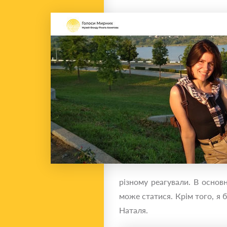
різному реагували. В основ
може статися. Крім того, я 
Наталя.