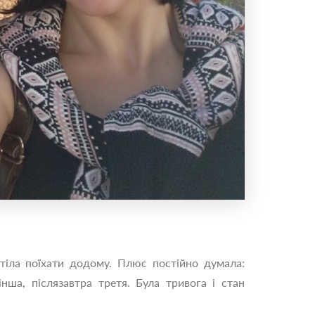
тіла поїхати додому. Плюс постійно думала:
нша, післязавтра третя. Була тривога і стан