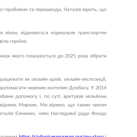
сі проблеми та перешкоди, Наталія вірить, що
их вікон, відновиться нормальне транспортне
іла героїня.
мках якого плануюється до 2025 року зібрати
ацювати як онлайн-архів, онлайн-експозиції,
де допомагати мирним жителям Донбасу. У 2014
бами допомогу і, по суті, врятував мільйони
в свідчень Мирних. Ми віримо, що таким чином
аталія Ємченко, член Наглядової ради Фонду
силанням
https://civilvoicesmuseum.org/my-story
і