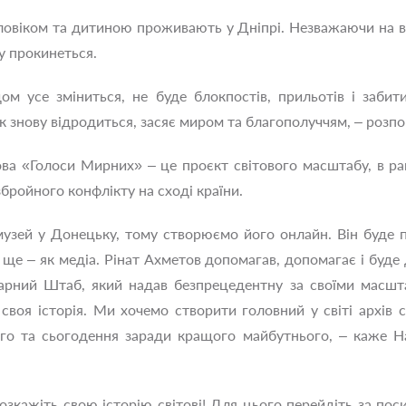
оловіком та дитиною проживають у Дніпрі. Незважаючи на в
у прокинеться.
ом усе зміниться, не буде блокпостів, прильотів і забит
к знову відродиться, засяє миром та благополуччям, – розпов
ва «Голоси Мирних» – це проєкт світового масштабу, в ра
збройного конфлікту на сході країни.
зей у Донецьку, тому створюємо його онлайн. Він буде пр
а ще – як медіа. Рінат Ахметов допомагав, допомагає і бу
тарний Штаб, який надав безпрецедентну за своїми масшта
 своя історія. Ми хочемо створити головний у світі архі
ого та сьогодення заради кращого майбутнього, – каже Н
зкажіть свою історію світові! Для цього перейдіть за по