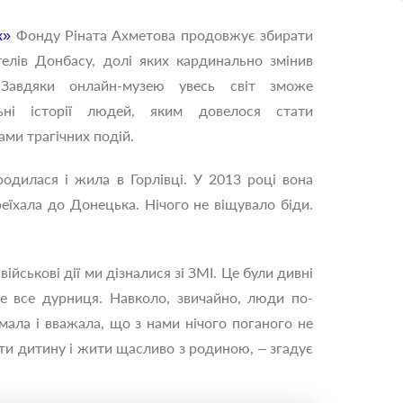
х»
Фонду Ріната Ахметова продовжує збирати
елів Донбасу, долі яких кардинально змінив
 Завдяки онлайн-музею увесь світ зможе
ьні історії людей, яким довелося стати
ми трагічних подій.
одилася і жила в Горлівці. У 2013 році вона
реїхала до Донецька. Нічого не віщувало біди.
ійськові дії ми дізналися зі ЗМІ. Це були дивні
це все дурниця. Навколо, звичайно, люди по-
мала і вважала, що з нами нічого поганого не
ати дитину і жити щасливо з родиною, – згадує