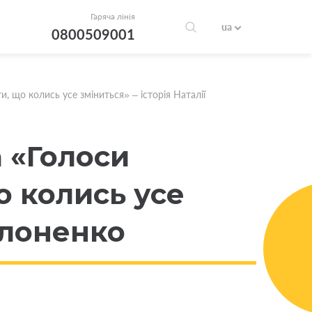
Гаряча лінія
ua
0800509001
 що колись усе зміниться» – історія Наталії
 «Голоси
о колись усе
Філоненко