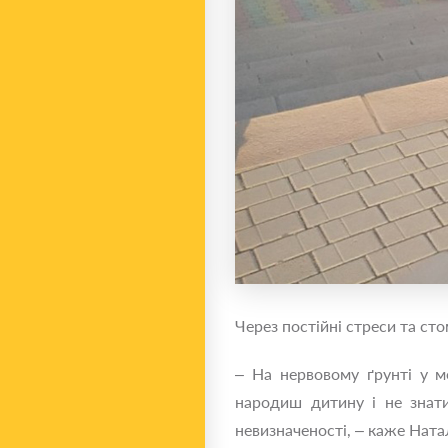
Через постійні стреси та ст
– На нервовому ґрунті у м
народиш дитину і не знати
невизначеності, – каже Ната