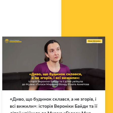
«Диво, що бу­ди­нок склав­ся, а не зго­рів, і
всі ви­жи­ли»: істо­рія Ве­ро­ні­ки Байди та її