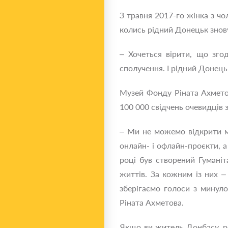
З травня 2017-го жінка з ч
колись рідний Донецьк знов
– Хочеться вірити, що згод
сполучення. І рідний Донець
Музей Фонду Ріната Ахмето
100 000 свідчень очевидців 
– Ми не можемо відкрити му
онлайн- і офлайн-проєкти, 
році був створений Гумані
життів. За кожним із них –
зберігаємо голоси з минул
Ріната Ахметова.
Якщо ви житель Донбасу, ро