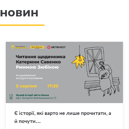
 новин
Є істо­рії, які варто не лише про­чи­та­ти, а
й по­чу­ти…