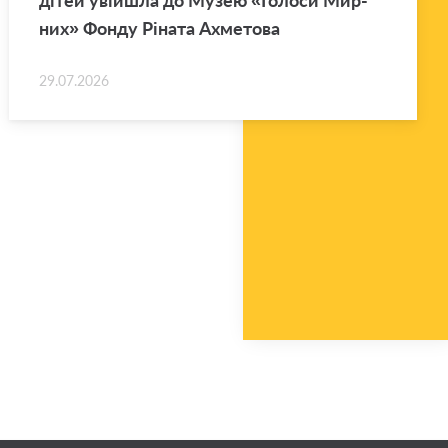
дітей уві­йшла до Музею «Го­ло­си Мир­
них» Фонду Рі­на­та Ахме­то­ва
29.07.2026