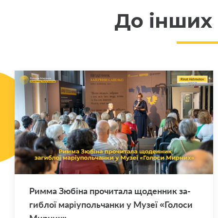
До інших
Римма Зю­бі­на про­чи­та­ла що­ден­ник за­
ги­блої ма­рі­у­поль­чан­ки у Музеї «Го­ло­си