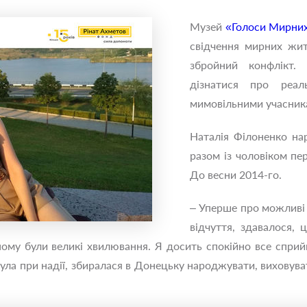
Музей
«Голоси Мирни
свідчення мирних жит
збройний конфлікт.
дізнатися про реал
мимовільними учасника
Наталія Філоненко нар
разом із чоловіком пе
До весни 2014-го.
– Уперше про можливі в
відчуття, здавалося, 
ному були великі хвилювання. Я досить спокійно все сприй
була при надії, збиралася в Донецьку народжувати, виховув