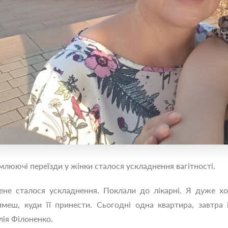
омлюючі переїзди у жінки сталося ускладнення вагітності.
ене сталося ускладнення. Поклали до лікарні. Я дуже хо
меш, куди її принести. Сьогодні одна квартира, завтра і
лія Філоненко.