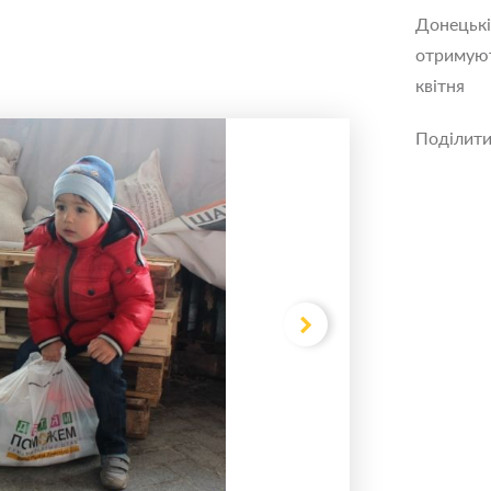
Донецьк
отримую
квітня
Поділит