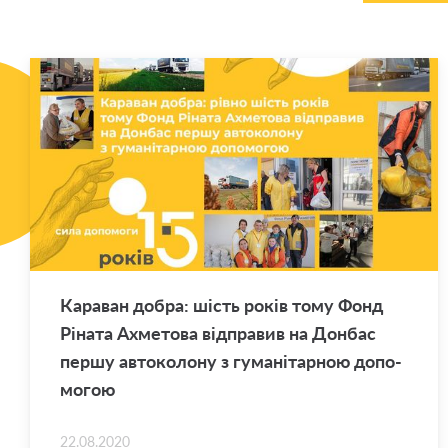
Ка­ра­ван добра: шість років тому Фонд
Рі­на­та Ахме­то­ва від­пра­вив на Дон­бас
першу ав­то­ко­ло­ну з гу­ма­ні­тар­ною до­по­
мо­гою
22.08.2020