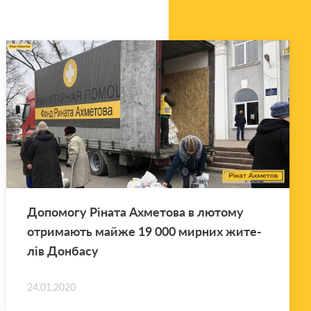
До­по­мо­гу Рі­на­та Ахме­то­ва в лю­то­му
отри­ма­ють майже 19 000 мир­них жи­те­
лів Дон­ба­су
24.01.2020