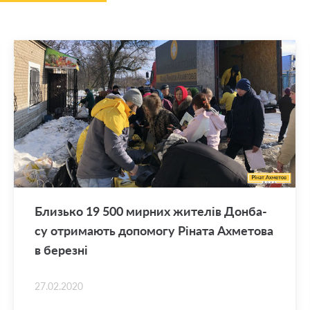
Близь­ко 19 500 мир­них жи­те­лів Дон­ба­
су отри­ма­ють до­по­мо­гу Рі­на­та Ахме­то­ва
в бе­ре­зні
27.02.2020