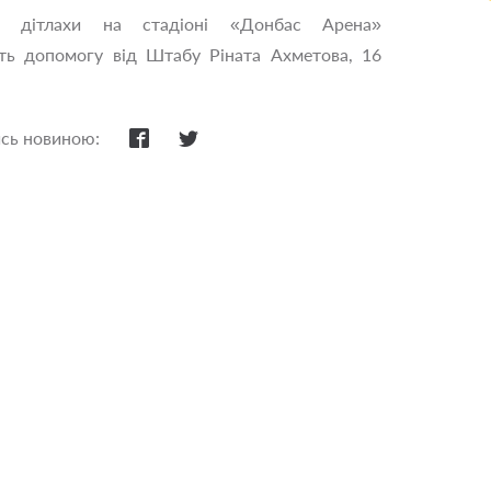
і дітлахи на стадіоні «Донбас Арена»
ть допомогу від Штабу Ріната Ахметова, 16
ись новиною: