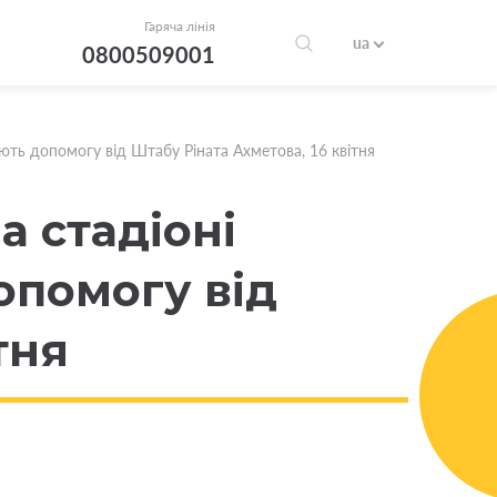
Гаряча лінія
ua
0800509001
ють допомогу від Штабу Ріната Ахметова, 16 квітня
а стадіоні
опомогу від
тня