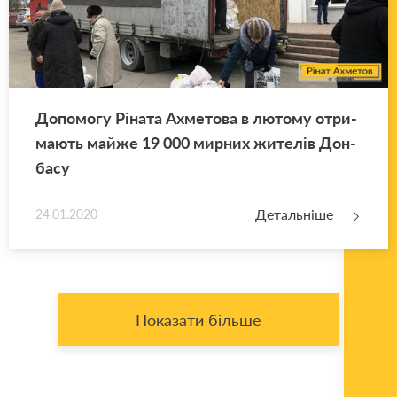
До­по­мо­гу Рі­на­та Ахме­то­ва в лю­то­му отри­
ма­ють майже 19 000 мир­них жи­те­лів Дон­
ба­су
Детальніше
24.01.2020
Показати більше