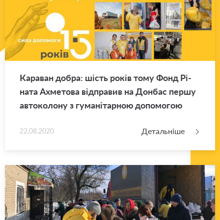
Ка­ра­ван добра: шість років тому Фонд Рі­
на­та Ахме­то­ва від­пра­вив на Дон­бас першу
ав­то­ко­ло­ну з гу­ма­ні­тар­ною до­по­мо­гою
Детальніше
22.08.2020