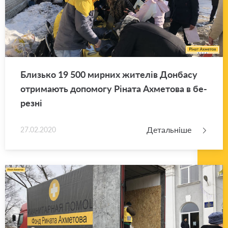
Близь­ко 19 500 мир­них жи­те­лів Дон­ба­су
отри­ма­ють до­по­мо­гу Рі­на­та Ахме­то­ва в бе­
ре­зні
Детальніше
27.02.2020