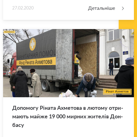
Детальніше
27.02.2020
До­по­мо­гу Рі­на­та Ахме­то­ва в лю­то­му отри­
ма­ють майже 19 000 мир­них жи­те­лів Дон­
ба­су