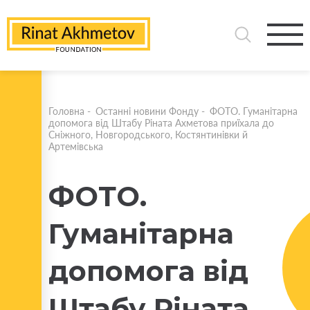
Головна
-
Останні новини Фонду
-
ФОТО. Гуманітарна
допомога від Штабу Ріната Ахметова приїхала до
Сніжного, Новгородського, Костянтинівки й
Артемівська
ФОТО.
Гуманітарна
допомога від
Штабу Ріната