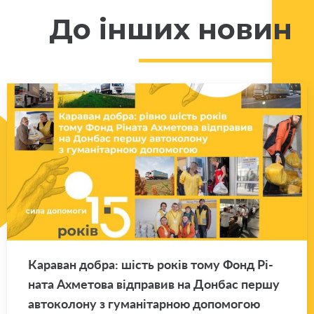
До інших новин
Ка­ра­ван добра: шість років тому Фонд Рі­
на­та Ахме­то­ва від­пра­вив на Дон­бас першу
ав­то­ко­ло­ну з гу­ма­ні­тар­ною до­по­мо­гою