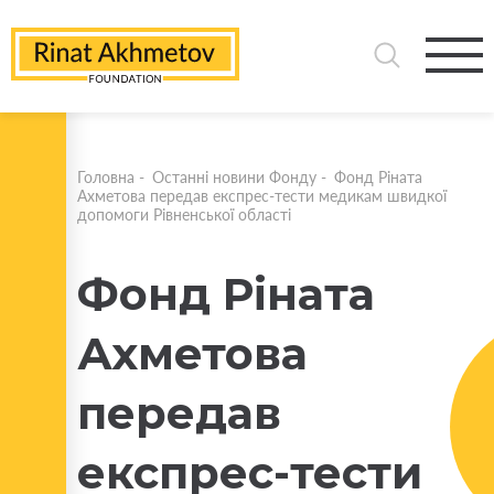
Головна
-
Останні новини Фонду
-
Фонд Ріната
Ахметова передав експрес-тести медикам швидкої
допомоги Рівненської області
Фонд Ріната
Ахметова
передав
експрес-тести