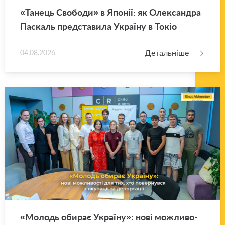
«Та­нець Сво­бо­ди» в Япо­нії: як Оле­ксан­дра
Па­скаль пред­ста­ви­ла Укра­ї­ну в Токіо
Детальніше
04.08.2026
«Мо­лодь оби­рає Укра­ї­ну»: нові мо­жли­во­