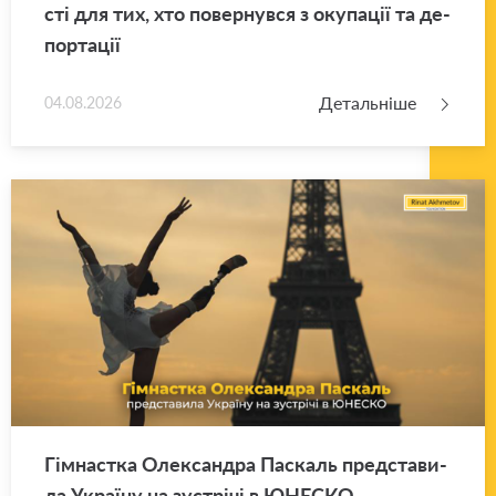
сті для тих, хто по­вер­нув­ся з оку­па­ції та де­
пор­та­ції
Детальніше
04.08.2026
Гім­нас­тка Оле­ксан­дра Па­скаль пред­ста­ви­
ла Укра­ї­ну на зу­стрі­чі в ЮНЕ­СКО