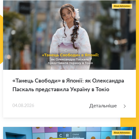
«Та­нець Сво­бо­ди» в Япо­нії: як Оле­ксан­дра
Па­скаль пред­ста­ви­ла Укра­ї­ну в Токіо
Детальніше
04.08.2026