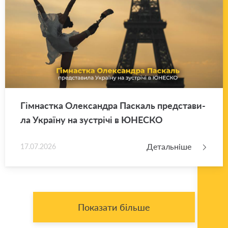
Гім­нас­тка Оле­ксан­дра Па­скаль пред­ста­ви­
ла Укра­ї­ну на зу­стрі­чі в ЮНЕ­СКО
Детальніше
17.07.2026
Показати більше