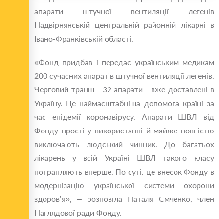
апарати штучної вентиляції легенів
Надвірнянській центральній районній лікарні в
Івано-Франківській області.
«Фонд придбав і передає українським медикам
200 сучасних апаратів штучної вентиляції легенів.
Черговий транш - 32 апарати - вже доставлені в
Україну. Це наймасштабніша допомога країні за
час епідемії коронавірусу. Апарати ШВЛ від
Фонду прості у використанні й майже повністю
виключають людський чинник. До багатьох
лікарень у всій Україні ШВЛ такого класу
потрапляють вперше. По суті, це внесок Фонду в
модернізацію української системи охорони
здоров’я», – розповіла Наталя Ємченко, член
Наглядової ради Фонду.