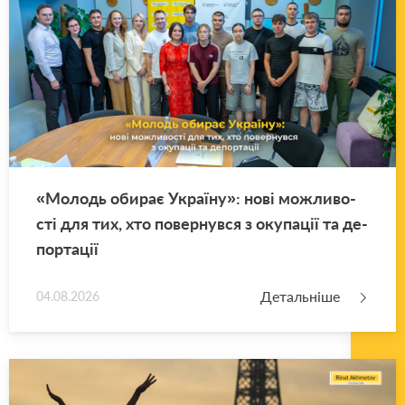
«Мо­лодь оби­рає Укра­ї­ну»: нові мо­жли­во­
сті для тих, хто по­вер­нув­ся з оку­па­ції та де­
пор­та­ції
Детальніше
04.08.2026