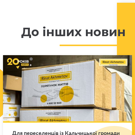
До інших новин
Для пе­ре­се­лен­ців із Каль­чи­цької гро­ма­ди