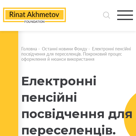
Головна
-
Останні новини Фонду
-
Електронні пенсійні
посвідчення для переселенців. Покроковий процес
оформлення й нюанси використання
Електронні
пенсійні
посвідчення для
переселенців.