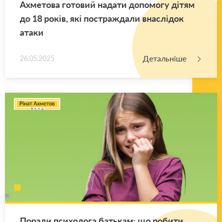
Ахме­то­ва го­то­вий на­да­ти до­по­мо­гу дітям
до 18 років, які по­стра­жда­ли вна­слі­док
атаки
Детальніше
26.05.2025
По­ра­ди пси­хо­ло­га ба­тькам: що ро­би­ти,