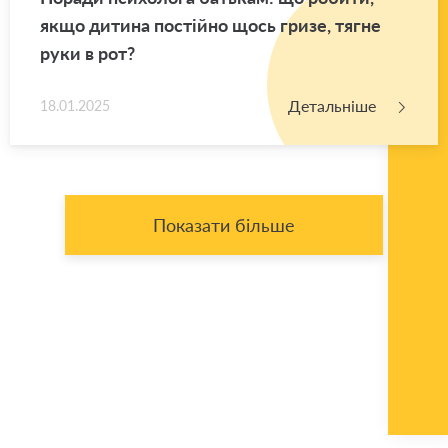
якщо ди­ти­на по­стій­но щось гризе, тягне
руки в рот?
Детальніше
18.01.2025
Показати більше