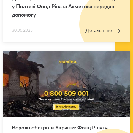
у Пол­та­ві Фонд Рі­на­та Ахме­то­ва пе­ре­дав
до­по­мо­гу
Детальніше
30.06.2025
Во­ро­жі об­стрі­ли Укра­ї­ни: Фонд Рі­на­та