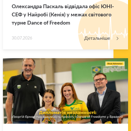
Оле­ксан­дра Па­скаль від­ві­да­ла офіс ЮНІ­
СЕФ у Най­ро­бі (Кенія) у межах сві­то­во­го
турне Dance of Freedom
Детальніше
30.07.2026