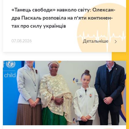
«Та­нець сво­бо­ди» нав­ко­ло світу: Оле­ксан­
дра Па­скаль роз­по­ві­ла на п’яти кон­ти­нен­
тах про силу укра­їн­ців
Детальніше
07.08.2026