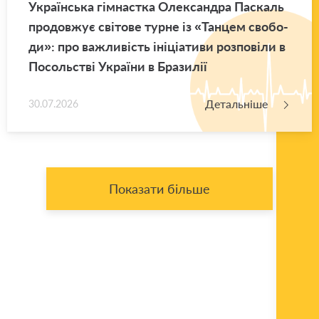
Укра­їн­ська гім­нас­тка Оле­ксан­дра Па­скаль
про­дов­жує сві­то­ве турне із «Тан­цем сво­бо­
ди»: про ва­жли­вість іні­ці­а­ти­ви роз­по­ві­ли в
По­соль­стві Укра­ї­ни в Бра­зи­лії
Детальніше
30.07.2026
Показати більше