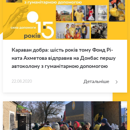
Ка­ра­ван добра: шість років тому Фонд Рі­
на­та Ахме­то­ва від­пра­вив на Дон­бас першу
ав­то­ко­ло­ну з гу­ма­ні­тар­ною до­по­мо­гою
Детальніше
22.08.2020