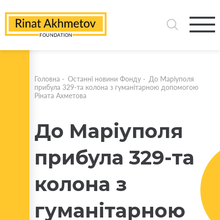
Головна
-
Останні новини Фонду
-
До Маріуполя
прибула 329-та колона з гуманітарною допомогою
Ріната Ахметова
До Маріуполя
прибула 329-та
колона з
гуманітарною