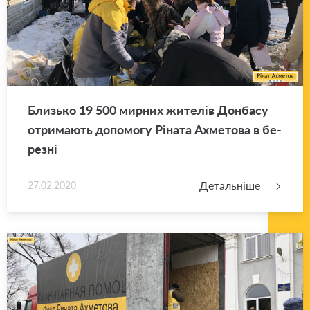
Близь­ко 19 500 мир­них жи­те­лів Дон­ба­су
отри­ма­ють до­по­мо­гу Рі­на­та Ахме­то­ва в бе­
ре­зні
Детальніше
27.02.2020