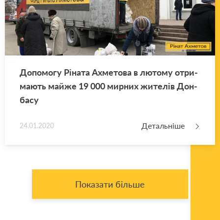
До­по­мо­гу Рі­на­та Ахме­то­ва в лю­то­му отри­
ма­ють майже 19 000 мир­них жи­те­лів Дон­
ба­су
Детальніше
24.01.2020
Показати більше