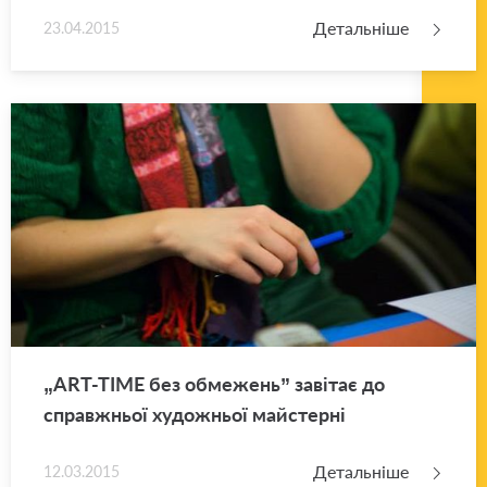
Детальніше
23.04.2015
„ART-TIME без обме­жень” за­ві­тає до
справ­жньої ху­до­жньої май­стер­ні
Детальніше
12.03.2015