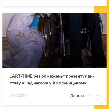
„ART-TIME без обме­жень” пре­зен­тує ви­
ста­ву «Над часом» у Хмель­ни­цько­му
Детальніше
18.02.2015