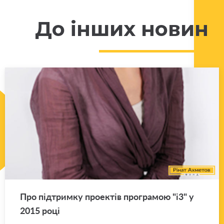
До інших новин
Про під­трим­ку про­е­ктів про­гра­мою "і3" у
2015 році