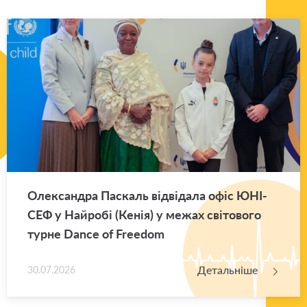
Оле­ксан­дра Па­скаль від­ві­да­ла офіс ЮНІ­
СЕФ у Най­ро­бі (Кенія) у межах сві­то­во­го
турне Dance of Freedom
Детальніше
30.07.2026