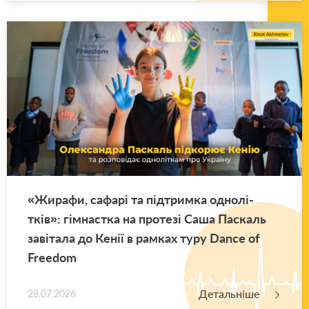
«Жи­ра­фи, са­фа­рі та під­трим­ка одно­лі­
тків»: гім­нас­тка на про­те­зі Саша Па­скаль
за­ві­та­ла до Кенії в рам­ках туру Dance of
Freedom
Детальніше
28.07.2026