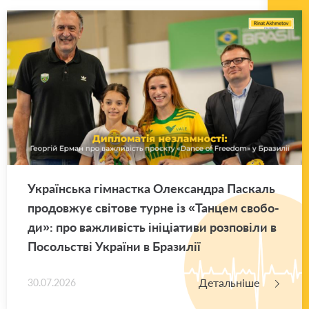
Укра­їн­ська гім­нас­тка Оле­ксан­дра Па­скаль
про­дов­жує сві­то­ве турне із «Тан­цем сво­бо­
ди»: про ва­жли­вість іні­ці­а­ти­ви роз­по­ві­ли в
По­соль­стві Укра­ї­ни в Бра­зи­лії
Детальніше
30.07.2026