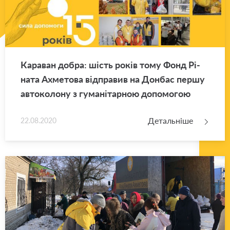
Ка­ра­ван добра: шість років тому Фонд Рі­
на­та Ахме­то­ва від­пра­вив на Дон­бас першу
ав­то­ко­ло­ну з гу­ма­ні­тар­ною до­по­мо­гою
Детальніше
22.08.2020