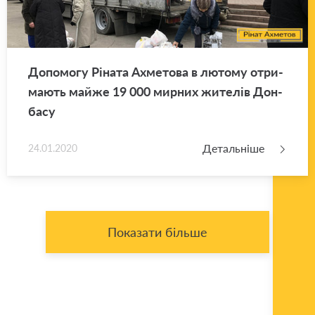
До­по­мо­гу Рі­на­та Ахме­то­ва в лю­то­му отри­
ма­ють майже 19 000 мир­них жи­те­лів Дон­
ба­су
Детальніше
24.01.2020
Показати більше