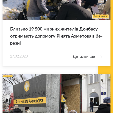
Близь­ко 19 500 мир­них жи­те­лів Дон­ба­су
отри­ма­ють до­по­мо­гу Рі­на­та Ахме­то­ва в бе­
ре­зні
Детальніше
27.02.2020