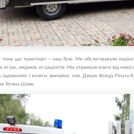
и, тому що транспорт – наш біль. Ми обслуговували пацієн
є ні нас, медиків, ні пацієнтів. Ми отримали ключі від нов
 задоволені. І колеги, звичайно, теж. Дякую Фонду Ріната А
ви Тетяна Шлик.