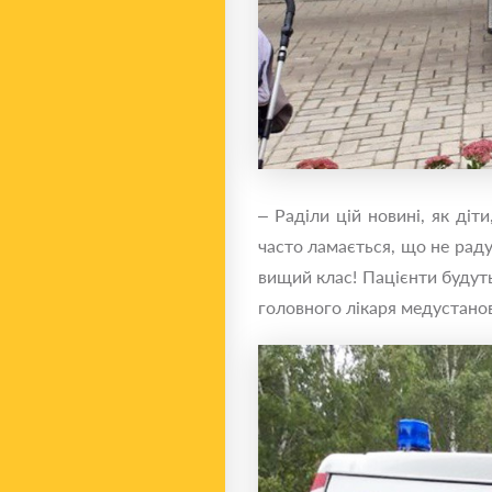
– Раділи цій новині, як діт
часто ламається, що не раду
вищий клас! Пацієнти будуть
головного лікаря медустано