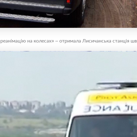
«реанімацію на колесах» – отримала Лисичанська станція шв