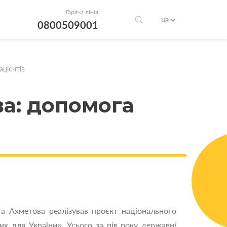
Гаряча лінія
ua
0800509001
ацієнтів
ва: допомога
а Ахметова реалізував проєкт національного
х для України». Усього за пів року державні