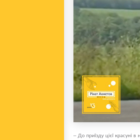
– До приїзду цієї красуні в