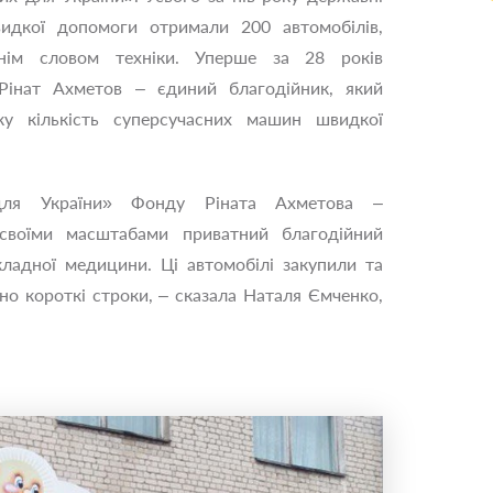
видкої допомоги отримали 200 автомобілів,
нім словом техніки. Уперше за 28 років
 Рінат Ахметов – єдиний благодійник, який
у кількість суперсучасних машин швидкої
ля України» Фонду Ріната Ахметова –
своїми масштабами приватний благодійний
кладної медицини. Ці автомобілі закупили та
о короткі строки, – сказала Наталя Ємченко,