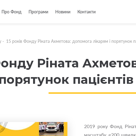
Про Фонд
Програми
Новини
Контакти
у
-
15 років Фонду Ріната Ахметова: допомога лікарям і порятунок п
Фонду Ріната Ахмето
 порятунок пацієнтів
2019 року Фонд Рінат
масштабу «200 швидки