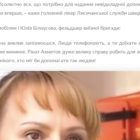
солютно все, що потрібно для надання невідкладної допомо
и вперше, – каже головний лікар Лисичанської служби шви
білем і Юлія Білоусова, фельдшер виїзної бригади:
 на виклик запізнюєшся. Люди телефонують, а ти доїхати
не виникне. Рінат Ахметов дуже велику справу робить для ж
 нікого, хто міг би допомагати так людям!