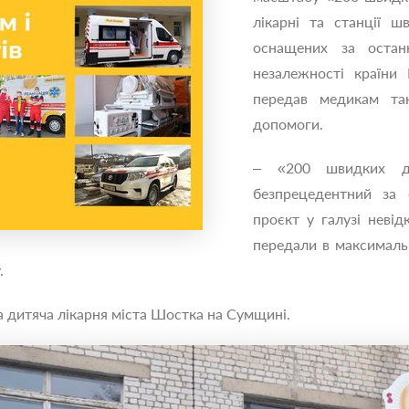
лікарні та станції ш
оснащених за остан
незалежності країни
передав медикам так
допомоги.
– «200 швидких д
безпрецедентний за 
проєкт у галузі невід
передали в максимальн
.
а дитяча лікарня міста Шостка на Сумщині.