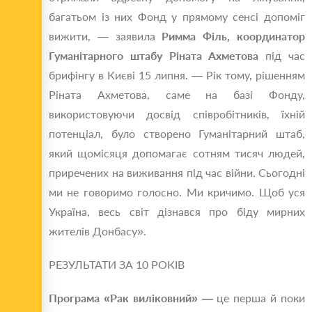
багатьом із них Фонд у прямому сенсі допоміг
вижити, — заявила
Римма Філь, координатор
Гуманітарного штабу Ріната Ахметова
під час
брифінгу в Києві 15 липня. — Рік тому, рішенням
Ріната Ахметова, саме на базі Фонду,
використовуючи досвід співробітників, їхній
потенціал, було створено Гуманітарний штаб,
який щомісяця допомагає сотням тисяч людей,
приречених на виживання під час війни. Сьогодні
ми не говоримо голосно. Ми кричимо. Щоб уся
Україна, весь світ дізнався про біду мирних
жителів Донбасу».
РЕЗУЛЬТАТИ ЗА 10 РОКІВ
Програма «Рак виліковний»
—
це перша й поки