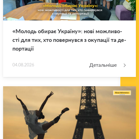
«Мо­лодь оби­рає Укра­ї­ну»: нові мо­жли­во­
сті для тих, хто по­вер­нув­ся з оку­па­ції та де­
пор­та­ції
Детальніше
04.08.2026