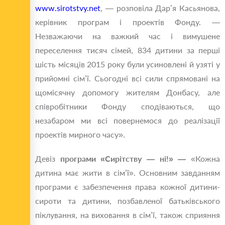
www.sirotstvy.net
, — розповіла Дар’я Касьянова,
керівник програм і проектів Фонду. —
Незважаючи на важкий час і вимушене
переселення тисяч сімей, 834 дитини за перші
шість місяців 2015 року були усиновлені й узяті у
прийомні сім’ї. Сьогодні всі сили спрямовані на
щомісячну допомогу жителям Донбасу, але
співробітники Фонду сподіваються, що
незабаром ми всі повернемося до реалізації
проектів мирного часу».
Девіз
програми «Сирітству — ні!»
—
«Кожна
дитина має жити в сім’ї». Основним завданням
програми є забезпечення права кожної дитини-
сироти та дитини, позбавленої батьківського
піклування, на виховання в сім’ї, також сприяння