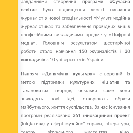
Завданнями створення
програми «Сучасна
освіта»
було підвищення якості навчання
журналістів нової спеціальності «Мультимедійна
журналістика» та забезпечення провідних вишів
професійними викладачами предмету «Цифрові
медіа». Головним результатом шестирічної
роботи стало навчання
150 журналістів і 20
викладачів
з 10 університетів України.
Напрям «Динамічна культура»
створений із
метою підтримки культурних ініціатив та
талановитих творців, оскільки саме вони
знаходять нові ідеї, створюють образи
майбутнього, життя суспільства. За час існування
програми реалізовано
361 інноваційний проект
(ініціатива) у сфері музейної справи, літератури,
театру, візуального мистецтва, кіно,