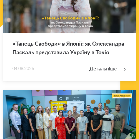
«Та­нець Сво­бо­ди» в Япо­нії: як Оле­ксан­дра
Па­скаль пред­ста­ви­ла Укра­ї­ну в Токіо
Детальніше
04.08.2026