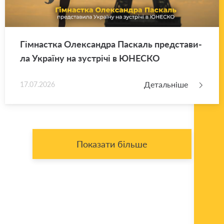
Гім­нас­тка Оле­ксан­дра Па­скаль пред­ста­ви­
ла Укра­ї­ну на зу­стрі­чі в ЮНЕ­СКО
Детальніше
17.07.2026
Показати більше