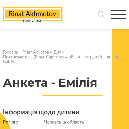
Головна
-
Рінат Ахметов – Дітям
-
Рінат Ахметов - Дітям. Сирітству – ні!
-
Анкети дітей
-
Анкета -
Емілія
Анкета - Емілія
Інформація щодо дитини
Регіон:
Черкаська область