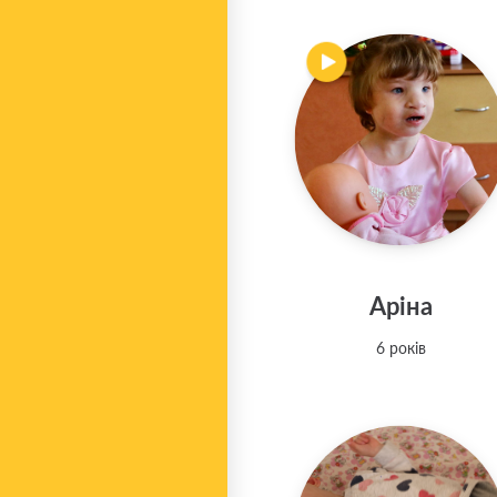
Аріна
6 років