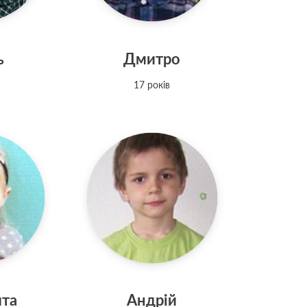
ь
Дмитро
17 років
ита
Андрій