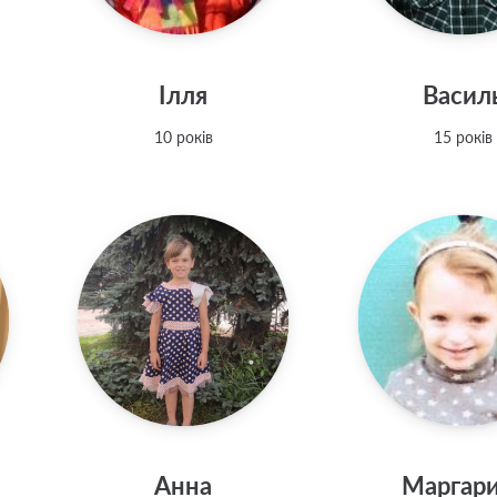
Ілля
Васил
10 років
15 років
Анна
Маргар