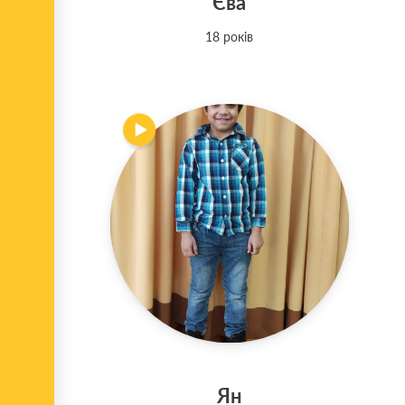
Єва
18 років
Ян