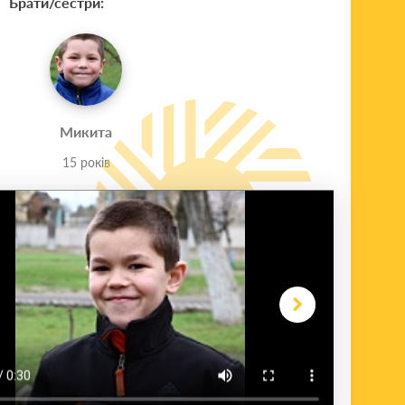
Брати/сестри:
Микита
15 років