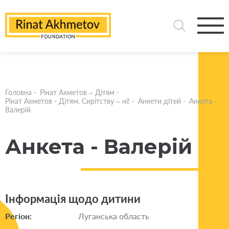
Головна
-
Рінат Ахметов – Дітям
-
Рінат Ахметов - Дітям. Сирітству – ні!
-
Анкети дітей
-
Анкета -
Валерій
Анкета - Валерій
Інформація щодо дитини
Регіон:
Луганська область