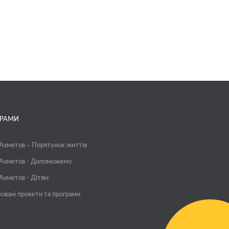
ГРАМИ
 Ахметов – Порятунок життів
 Ахметов - Допоможемо
 Ахметов - Дітям
зовані проекти та програми