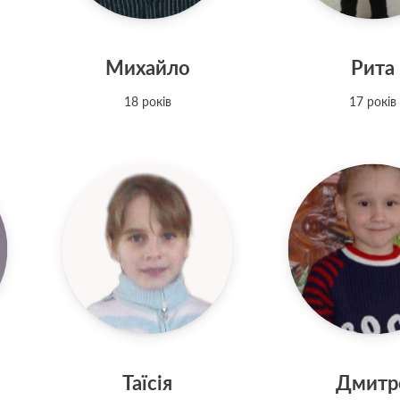
Михайло
Рита
18 років
17 років
Таїсія
Дмитр