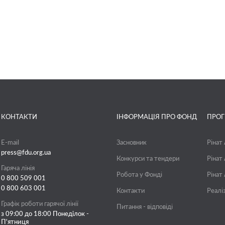
КОНТАКТИ
ІНФОРМАЦІЯ ПРО ФОНД
ПРО
E-mail
Засновник
Рінат
press@fdu.org.ua
Конкурси та тендери
Рінат
Гаряча лінія
Робота у Фонді
Рінат
0 800 509 001
0 800 603 001
Контакти
Реалі
Графік роботи гарячої лінії
Питання - відповіді
з 09:00 до 18:00 Понеділок -
П'ятниця